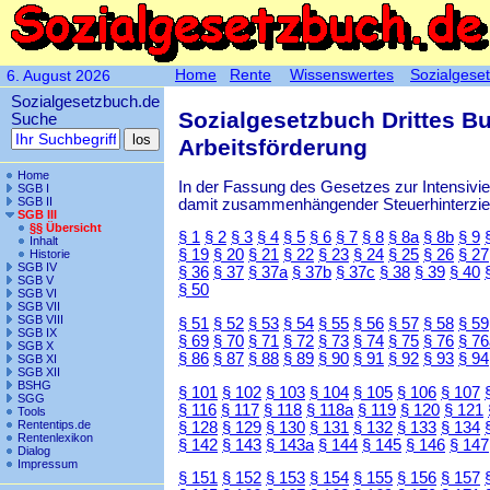
Home
Rente
Wissenswertes
Sozialgese
6. August 2026
Sozialgesetzbuch.de
Sozialgesetzbuch Drittes B
Suche
Arbeitsförderung
Home
In der Fassung des Gesetzes zur Intensiv
SGB I
SGB II
damit zusammenhängender Steuerhinterzieh
SGB III
§§ Übersicht
§ 1
§ 2
§ 3
§ 4
§ 5
§ 6
§ 7
§ 8
§ 8a
§ 8b
§ 9
Inhalt
§ 19
§ 20
§ 21
§ 22
§ 23
§ 24
§ 25
§ 26
§ 27
Historie
SGB IV
§ 36
§ 37
§ 37a
§ 37b
§ 37c
§ 38
§ 39
§ 40
SGB V
§ 50
SGB VI
SGB VII
SGB VIII
§ 51
§ 52
§ 53
§ 54
§ 55
§ 56
§ 57
§ 58
§ 59
SGB IX
§ 69
§ 70
§ 71
§ 72
§ 73
§ 74
§ 75
§ 76
§ 76
SGB X
§ 86
§ 87
§ 88
§ 89
§ 90
§ 91
§ 92
§ 93
§ 94
SGB XI
SGB XII
BSHG
§ 101
§ 102
§ 103
§ 104
§ 105
§ 106
§ 107
SGG
§ 116
§ 117
§ 118
§ 118a
§ 119
§ 120
§ 121
Tools
Rententips.de
§ 128
§ 129
§ 130
§ 131
§ 132
§ 133
§ 134
Rentenlexikon
§ 142
§ 143
§ 143a
§ 144
§ 145
§ 146
§ 147
Dialog
Impressum
§ 151
§ 152
§ 153
§ 154
§ 155
§ 156
§ 157