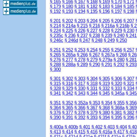
§ 165
§ 166
§ 167
§ 168
§ 169
§ 170
§ 171
§ 179
§ 180
§ 181
§ 182
§ 183
§ 184
§ 185
§ 192
§ 193
§ 194
§ 195
§ 196
§ 197
§ 198
§ 201
§ 202
§ 203
§ 204
§ 205
§ 206
§ 207
§ 214
§ 214a
§ 215
§ 216
§ 216a
§ 216b
§ 
§ 224
§ 225
§ 226
§ 227
§ 228
§ 229
§ 230
§ 235c
§ 236
§ 237
§ 238
§ 239
§ 240
§ 241
§ 246c
§ 246d
§ 247
§ 248
§ 249
§ 250
§ 251
§ 252
§ 253
§ 254
§ 255
§ 256
§ 257
§ 265
§ 265a
§ 266
§ 267
§ 267a
§ 268
§ 26
§ 276
§ 277
§ 278
§ 279
§ 279a
§ 280
§ 281
§ 288
§ 288a
§ 289
§ 290
§ 291
§ 292
§ 293
§ 300
§ 301
§ 302
§ 303
§ 304
§ 305
§ 306
§ 307
§ 315
§ 316
§ 317
§ 318
§ 319
§ 320
§ 321
§ 328
§ 329
§ 330
§ 331
§ 332
§ 333
§ 334
§ 341
§ 342
§ 343
§ 344
§ 345
§ 345a
§ 345
§ 351
§ 352
§ 352a
§ 353
§ 354
§ 355
§ 356
§ 364
§ 365
§ 366
§ 367
§ 368
§ 368a
§ 369
§ 376
§ 377
§ 378
§ 379
§ 380
§ 381
§ 382
§ 390
§ 391
§ 392
§ 393
§ 394
§ 395
§ 396
§ 400a
§ 400b
§ 401
§ 402
§ 403
§ 404
§ 40
§ 413
§ 414
§ 415
§ 416
§ 416a
§ 417
§ 418
§ 421c
§ 421d
§ 421e
§ 421f
§ 421g
§ 421h