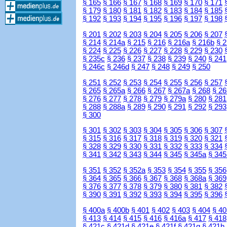
§ 165
§ 166
§ 167
§ 168
§ 169
§ 170
§ 171
§ 179
§ 180
§ 181
§ 182
§ 183
§ 184
§ 185
§ 192
§ 193
§ 194
§ 195
§ 196
§ 197
§ 198
§ 201
§ 202
§ 203
§ 204
§ 205
§ 206
§ 207
§ 214
§ 214a
§ 215
§ 216
§ 216a
§ 216b
§ 
§ 224
§ 225
§ 226
§ 227
§ 228
§ 229
§ 230
§ 235c
§ 236
§ 237
§ 238
§ 239
§ 240
§ 241
§ 246c
§ 246d
§ 247
§ 248
§ 249
§ 250
§ 251
§ 252
§ 253
§ 254
§ 255
§ 256
§ 257
§ 265
§ 265a
§ 266
§ 267
§ 267a
§ 268
§ 26
§ 276
§ 277
§ 278
§ 279
§ 279a
§ 280
§ 281
§ 288
§ 288a
§ 289
§ 290
§ 291
§ 292
§ 293
§ 300
§ 301
§ 302
§ 303
§ 304
§ 305
§ 306
§ 307
§ 315
§ 316
§ 317
§ 318
§ 319
§ 320
§ 321
§ 328
§ 329
§ 330
§ 331
§ 332
§ 333
§ 334
§ 341
§ 342
§ 343
§ 344
§ 345
§ 345a
§ 345
§ 351
§ 352
§ 352a
§ 353
§ 354
§ 355
§ 356
§ 364
§ 365
§ 366
§ 367
§ 368
§ 368a
§ 369
§ 376
§ 377
§ 378
§ 379
§ 380
§ 381
§ 382
§ 390
§ 391
§ 392
§ 393
§ 394
§ 395
§ 396
§ 400a
§ 400b
§ 401
§ 402
§ 403
§ 404
§ 40
§ 413
§ 414
§ 415
§ 416
§ 416a
§ 417
§ 418
§ 421c
§ 421d
§ 421e
§ 421f
§ 421g
§ 421h