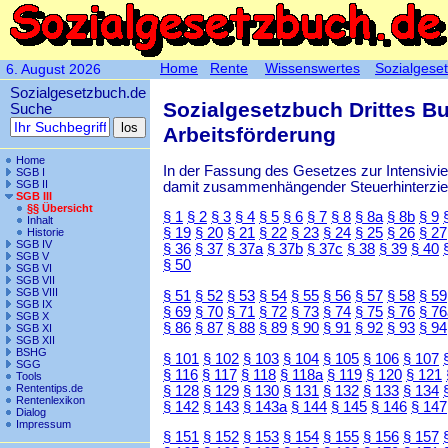
Home
Rente
Wissenswertes
Sozialgese
6. August 2026
Sozialgesetzbuch.de
Sozialgesetzbuch Drittes B
Suche
Arbeitsförderung
Home
In der Fassung des Gesetzes zur Intensiv
SGB I
SGB II
damit zusammenhängender Steuerhinterzieh
SGB III
§§ Übersicht
§ 1
§ 2
§ 3
§ 4
§ 5
§ 6
§ 7
§ 8
§ 8a
§ 8b
§ 9
Inhalt
§ 19
§ 20
§ 21
§ 22
§ 23
§ 24
§ 25
§ 26
§ 27
Historie
SGB IV
§ 36
§ 37
§ 37a
§ 37b
§ 37c
§ 38
§ 39
§ 40
SGB V
§ 50
SGB VI
SGB VII
SGB VIII
§ 51
§ 52
§ 53
§ 54
§ 55
§ 56
§ 57
§ 58
§ 59
SGB IX
§ 69
§ 70
§ 71
§ 72
§ 73
§ 74
§ 75
§ 76
§ 76
SGB X
§ 86
§ 87
§ 88
§ 89
§ 90
§ 91
§ 92
§ 93
§ 94
SGB XI
SGB XII
BSHG
§ 101
§ 102
§ 103
§ 104
§ 105
§ 106
§ 107
SGG
§ 116
§ 117
§ 118
§ 118a
§ 119
§ 120
§ 121
Tools
Rententips.de
§ 128
§ 129
§ 130
§ 131
§ 132
§ 133
§ 134
Rentenlexikon
§ 142
§ 143
§ 143a
§ 144
§ 145
§ 146
§ 147
Dialog
Impressum
§ 151
§ 152
§ 153
§ 154
§ 155
§ 156
§ 157