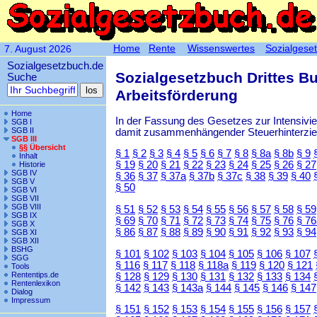
Home
Rente
Wissenswertes
Sozialgese
7. August 2026
Sozialgesetzbuch.de
Sozialgesetzbuch Drittes B
Suche
Arbeitsförderung
Home
In der Fassung des Gesetzes zur Intensiv
SGB I
SGB II
damit zusammenhängender Steuerhinterzieh
SGB III
§§ Übersicht
§ 1
§ 2
§ 3
§ 4
§ 5
§ 6
§ 7
§ 8
§ 8a
§ 8b
§ 9
Inhalt
§ 19
§ 20
§ 21
§ 22
§ 23
§ 24
§ 25
§ 26
§ 27
Historie
SGB IV
§ 36
§ 37
§ 37a
§ 37b
§ 37c
§ 38
§ 39
§ 40
SGB V
§ 50
SGB VI
SGB VII
SGB VIII
§ 51
§ 52
§ 53
§ 54
§ 55
§ 56
§ 57
§ 58
§ 59
SGB IX
§ 69
§ 70
§ 71
§ 72
§ 73
§ 74
§ 75
§ 76
§ 76
SGB X
§ 86
§ 87
§ 88
§ 89
§ 90
§ 91
§ 92
§ 93
§ 94
SGB XI
SGB XII
BSHG
§ 101
§ 102
§ 103
§ 104
§ 105
§ 106
§ 107
SGG
§ 116
§ 117
§ 118
§ 118a
§ 119
§ 120
§ 121
Tools
Rententips.de
§ 128
§ 129
§ 130
§ 131
§ 132
§ 133
§ 134
Rentenlexikon
§ 142
§ 143
§ 143a
§ 144
§ 145
§ 146
§ 147
Dialog
Impressum
§ 151
§ 152
§ 153
§ 154
§ 155
§ 156
§ 157