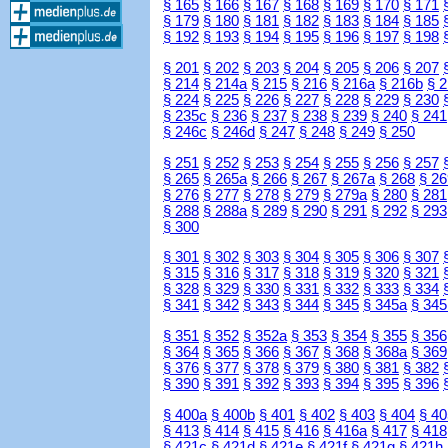
§ 165
§ 166
§ 167
§ 168
§ 169
§ 170
§ 171
§ 179
§ 180
§ 181
§ 182
§ 183
§ 184
§ 185
§ 192
§ 193
§ 194
§ 195
§ 196
§ 197
§ 198
§ 201
§ 202
§ 203
§ 204
§ 205
§ 206
§ 207
§ 214
§ 214a
§ 215
§ 216
§ 216a
§ 216b
§ 
§ 224
§ 225
§ 226
§ 227
§ 228
§ 229
§ 230
§ 235c
§ 236
§ 237
§ 238
§ 239
§ 240
§ 241
§ 246c
§ 246d
§ 247
§ 248
§ 249
§ 250
§ 251
§ 252
§ 253
§ 254
§ 255
§ 256
§ 257
§ 265
§ 265a
§ 266
§ 267
§ 267a
§ 268
§ 26
§ 276
§ 277
§ 278
§ 279
§ 279a
§ 280
§ 281
§ 288
§ 288a
§ 289
§ 290
§ 291
§ 292
§ 293
§ 300
§ 301
§ 302
§ 303
§ 304
§ 305
§ 306
§ 307
§ 315
§ 316
§ 317
§ 318
§ 319
§ 320
§ 321
§ 328
§ 329
§ 330
§ 331
§ 332
§ 333
§ 334
§ 341
§ 342
§ 343
§ 344
§ 345
§ 345a
§ 345
§ 351
§ 352
§ 352a
§ 353
§ 354
§ 355
§ 356
§ 364
§ 365
§ 366
§ 367
§ 368
§ 368a
§ 369
§ 376
§ 377
§ 378
§ 379
§ 380
§ 381
§ 382
§ 390
§ 391
§ 392
§ 393
§ 394
§ 395
§ 396
§ 400a
§ 400b
§ 401
§ 402
§ 403
§ 404
§ 40
§ 413
§ 414
§ 415
§ 416
§ 416a
§ 417
§ 418
§ 421c
§ 421d
§ 421e
§ 421f
§ 421g
§ 421h