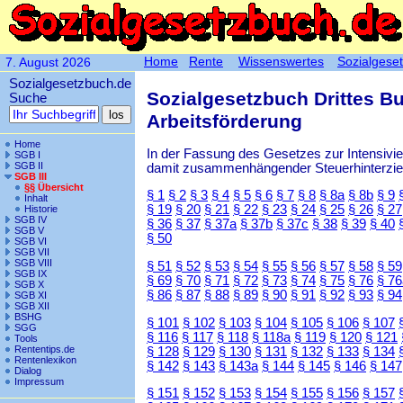
Home
Rente
Wissenswertes
Sozialgese
7. August 2026
Sozialgesetzbuch.de
Sozialgesetzbuch Drittes B
Suche
Arbeitsförderung
Home
In der Fassung des Gesetzes zur Intensiv
SGB I
SGB II
damit zusammenhängender Steuerhinterzieh
SGB III
§§ Übersicht
§ 1
§ 2
§ 3
§ 4
§ 5
§ 6
§ 7
§ 8
§ 8a
§ 8b
§ 9
Inhalt
§ 19
§ 20
§ 21
§ 22
§ 23
§ 24
§ 25
§ 26
§ 27
Historie
SGB IV
§ 36
§ 37
§ 37a
§ 37b
§ 37c
§ 38
§ 39
§ 40
SGB V
§ 50
SGB VI
SGB VII
SGB VIII
§ 51
§ 52
§ 53
§ 54
§ 55
§ 56
§ 57
§ 58
§ 59
SGB IX
§ 69
§ 70
§ 71
§ 72
§ 73
§ 74
§ 75
§ 76
§ 76
SGB X
§ 86
§ 87
§ 88
§ 89
§ 90
§ 91
§ 92
§ 93
§ 94
SGB XI
SGB XII
BSHG
§ 101
§ 102
§ 103
§ 104
§ 105
§ 106
§ 107
SGG
§ 116
§ 117
§ 118
§ 118a
§ 119
§ 120
§ 121
Tools
Rententips.de
§ 128
§ 129
§ 130
§ 131
§ 132
§ 133
§ 134
Rentenlexikon
§ 142
§ 143
§ 143a
§ 144
§ 145
§ 146
§ 147
Dialog
Impressum
§ 151
§ 152
§ 153
§ 154
§ 155
§ 156
§ 157