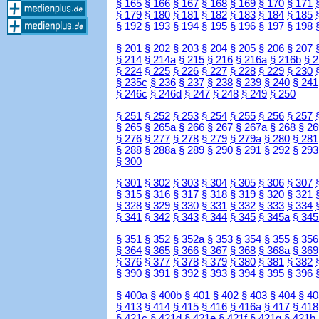
§ 165
§ 166
§ 167
§ 168
§ 169
§ 170
§ 171
§ 179
§ 180
§ 181
§ 182
§ 183
§ 184
§ 185
§ 192
§ 193
§ 194
§ 195
§ 196
§ 197
§ 198
§ 201
§ 202
§ 203
§ 204
§ 205
§ 206
§ 207
§ 214
§ 214a
§ 215
§ 216
§ 216a
§ 216b
§ 
§ 224
§ 225
§ 226
§ 227
§ 228
§ 229
§ 230
§ 235c
§ 236
§ 237
§ 238
§ 239
§ 240
§ 241
§ 246c
§ 246d
§ 247
§ 248
§ 249
§ 250
§ 251
§ 252
§ 253
§ 254
§ 255
§ 256
§ 257
§ 265
§ 265a
§ 266
§ 267
§ 267a
§ 268
§ 26
§ 276
§ 277
§ 278
§ 279
§ 279a
§ 280
§ 281
§ 288
§ 288a
§ 289
§ 290
§ 291
§ 292
§ 293
§ 300
§ 301
§ 302
§ 303
§ 304
§ 305
§ 306
§ 307
§ 315
§ 316
§ 317
§ 318
§ 319
§ 320
§ 321
§ 328
§ 329
§ 330
§ 331
§ 332
§ 333
§ 334
§ 341
§ 342
§ 343
§ 344
§ 345
§ 345a
§ 345
§ 351
§ 352
§ 352a
§ 353
§ 354
§ 355
§ 356
§ 364
§ 365
§ 366
§ 367
§ 368
§ 368a
§ 369
§ 376
§ 377
§ 378
§ 379
§ 380
§ 381
§ 382
§ 390
§ 391
§ 392
§ 393
§ 394
§ 395
§ 396
§ 400a
§ 400b
§ 401
§ 402
§ 403
§ 404
§ 40
§ 413
§ 414
§ 415
§ 416
§ 416a
§ 417
§ 418
§ 421c
§ 421d
§ 421e
§ 421f
§ 421g
§ 421h