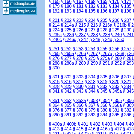
§ 165
§ 166
§ 167
§ 168
§ 169
§ 170
§ 171
§ 179
§ 180
§ 181
§ 182
§ 183
§ 184
§ 185
§ 192
§ 193
§ 194
§ 195
§ 196
§ 197
§ 198
§ 201
§ 202
§ 203
§ 204
§ 205
§ 206
§ 207
§ 214
§ 214a
§ 215
§ 216
§ 216a
§ 216b
§ 
§ 224
§ 225
§ 226
§ 227
§ 228
§ 229
§ 230
§ 235c
§ 236
§ 237
§ 238
§ 239
§ 240
§ 241
§ 246c
§ 246d
§ 247
§ 248
§ 249
§ 250
§ 251
§ 252
§ 253
§ 254
§ 255
§ 256
§ 257
§ 265
§ 265a
§ 266
§ 267
§ 267a
§ 268
§ 26
§ 276
§ 277
§ 278
§ 279
§ 279a
§ 280
§ 281
§ 288
§ 288a
§ 289
§ 290
§ 291
§ 292
§ 293
§ 300
§ 301
§ 302
§ 303
§ 304
§ 305
§ 306
§ 307
§ 315
§ 316
§ 317
§ 318
§ 319
§ 320
§ 321
§ 328
§ 329
§ 330
§ 331
§ 332
§ 333
§ 334
§ 341
§ 342
§ 343
§ 344
§ 345
§ 345a
§ 345
§ 351
§ 352
§ 352a
§ 353
§ 354
§ 355
§ 356
§ 364
§ 365
§ 366
§ 367
§ 368
§ 368a
§ 369
§ 376
§ 377
§ 378
§ 379
§ 380
§ 381
§ 382
§ 390
§ 391
§ 392
§ 393
§ 394
§ 395
§ 396
§ 400a
§ 400b
§ 401
§ 402
§ 403
§ 404
§ 40
§ 413
§ 414
§ 415
§ 416
§ 416a
§ 417
§ 418
§ 421c
§ 421d
§ 421e
§ 421f
§ 421g
§ 421h