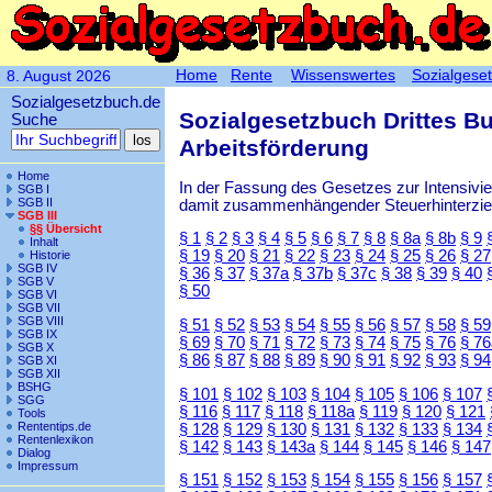
Home
Rente
Wissenswertes
Sozialgese
8. August 2026
Sozialgesetzbuch.de
Sozialgesetzbuch Drittes B
Suche
Arbeitsförderung
Home
In der Fassung des Gesetzes zur Intensiv
SGB I
SGB II
damit zusammenhängender Steuerhinterzieh
SGB III
§§ Übersicht
§ 1
§ 2
§ 3
§ 4
§ 5
§ 6
§ 7
§ 8
§ 8a
§ 8b
§ 9
Inhalt
§ 19
§ 20
§ 21
§ 22
§ 23
§ 24
§ 25
§ 26
§ 27
Historie
SGB IV
§ 36
§ 37
§ 37a
§ 37b
§ 37c
§ 38
§ 39
§ 40
SGB V
§ 50
SGB VI
SGB VII
SGB VIII
§ 51
§ 52
§ 53
§ 54
§ 55
§ 56
§ 57
§ 58
§ 59
SGB IX
§ 69
§ 70
§ 71
§ 72
§ 73
§ 74
§ 75
§ 76
§ 76
SGB X
§ 86
§ 87
§ 88
§ 89
§ 90
§ 91
§ 92
§ 93
§ 94
SGB XI
SGB XII
BSHG
§ 101
§ 102
§ 103
§ 104
§ 105
§ 106
§ 107
SGG
§ 116
§ 117
§ 118
§ 118a
§ 119
§ 120
§ 121
Tools
Rententips.de
§ 128
§ 129
§ 130
§ 131
§ 132
§ 133
§ 134
Rentenlexikon
§ 142
§ 143
§ 143a
§ 144
§ 145
§ 146
§ 147
Dialog
Impressum
§ 151
§ 152
§ 153
§ 154
§ 155
§ 156
§ 157