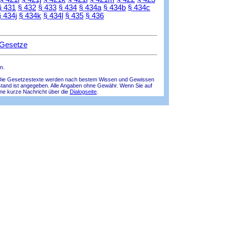
§ 431
§ 432
§ 433
§ 434
§ 434a
§ 434b
§ 434c
§ 434j
§ 434k
§ 434l
§ 435
§ 436
 Gesetze
n.
lle! Die Gesetzestexte werden nach bestem Wissen und Gewissen
tsstand ist angegeben. Alle Angaben ohne Gewähr. Wenn Sie auf
ine kurze Nachricht über die
Dialogseite
.