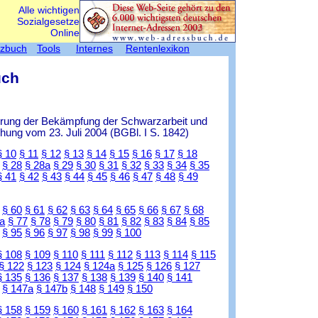
Alle wichtigen
Sozialgesetze
Online
tzbuch
Tools
Internes
Rentenlexikon
uch
ierung der Bekämpfung der Schwarzarbeit und
ung vom 23. Juli 2004 (BGBl. I S. 1842)
§ 10
§ 11
§ 12
§ 13
§ 14
§ 15
§ 16
§ 17
§ 18
§ 28
§ 28a
§ 29
§ 30
§ 31
§ 32
§ 33
§ 34
§ 35
§ 41
§ 42
§ 43
§ 44
§ 45
§ 46
§ 47
§ 48
§ 49
§ 60
§ 61
§ 62
§ 63
§ 64
§ 65
§ 66
§ 67
§ 68
a
§ 77
§ 78
§ 79
§ 80
§ 81
§ 82
§ 83
§ 84
§ 85
§ 95
§ 96
§ 97
§ 98
§ 99
§ 100
§ 108
§ 109
§ 110
§ 111
§ 112
§ 113
§ 114
§ 115
§ 122
§ 123
§ 124
§ 124a
§ 125
§ 126
§ 127
§ 135
§ 136
§ 137
§ 138
§ 139
§ 140
§ 141
§ 147a
§ 147b
§ 148
§ 149
§ 150
§ 158
§ 159
§ 160
§ 161
§ 162
§ 163
§ 164