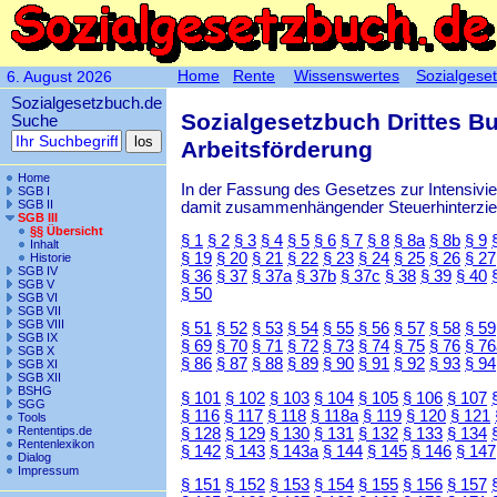
Home
Rente
Wissenswertes
Sozialgese
6. August 2026
Sozialgesetzbuch.de
Sozialgesetzbuch Drittes B
Suche
Arbeitsförderung
Home
In der Fassung des Gesetzes zur Intensiv
SGB I
SGB II
damit zusammenhängender Steuerhinterzieh
SGB III
§§ Übersicht
§ 1
§ 2
§ 3
§ 4
§ 5
§ 6
§ 7
§ 8
§ 8a
§ 8b
§ 9
Inhalt
§ 19
§ 20
§ 21
§ 22
§ 23
§ 24
§ 25
§ 26
§ 27
Historie
SGB IV
§ 36
§ 37
§ 37a
§ 37b
§ 37c
§ 38
§ 39
§ 40
SGB V
§ 50
SGB VI
SGB VII
SGB VIII
§ 51
§ 52
§ 53
§ 54
§ 55
§ 56
§ 57
§ 58
§ 59
SGB IX
§ 69
§ 70
§ 71
§ 72
§ 73
§ 74
§ 75
§ 76
§ 76
SGB X
§ 86
§ 87
§ 88
§ 89
§ 90
§ 91
§ 92
§ 93
§ 94
SGB XI
SGB XII
BSHG
§ 101
§ 102
§ 103
§ 104
§ 105
§ 106
§ 107
SGG
§ 116
§ 117
§ 118
§ 118a
§ 119
§ 120
§ 121
Tools
Rententips.de
§ 128
§ 129
§ 130
§ 131
§ 132
§ 133
§ 134
Rentenlexikon
§ 142
§ 143
§ 143a
§ 144
§ 145
§ 146
§ 147
Dialog
Impressum
§ 151
§ 152
§ 153
§ 154
§ 155
§ 156
§ 157