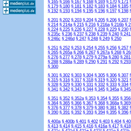
§ 165
§ 166
§ 167
§ 168
§ 169
§ 170
§ 171
§ 179
§ 180
§ 181
§ 182
§ 183
§ 184
§ 185
§ 192
§ 193
§ 194
§ 195
§ 196
§ 197
§ 198
§ 201
§ 202
§ 203
§ 204
§ 205
§ 206
§ 207
§ 214
§ 214a
§ 215
§ 216
§ 216a
§ 216b
§ 
§ 224
§ 225
§ 226
§ 227
§ 228
§ 229
§ 230
§ 235c
§ 236
§ 237
§ 238
§ 239
§ 240
§ 241
§ 246c
§ 246d
§ 247
§ 248
§ 249
§ 250
§ 251
§ 252
§ 253
§ 254
§ 255
§ 256
§ 257
§ 265
§ 265a
§ 266
§ 267
§ 267a
§ 268
§ 26
§ 276
§ 277
§ 278
§ 279
§ 279a
§ 280
§ 281
§ 288
§ 288a
§ 289
§ 290
§ 291
§ 292
§ 293
§ 300
§ 301
§ 302
§ 303
§ 304
§ 305
§ 306
§ 307
§ 315
§ 316
§ 317
§ 318
§ 319
§ 320
§ 321
§ 328
§ 329
§ 330
§ 331
§ 332
§ 333
§ 334
§ 341
§ 342
§ 343
§ 344
§ 345
§ 345a
§ 345
§ 351
§ 352
§ 352a
§ 353
§ 354
§ 355
§ 356
§ 364
§ 365
§ 366
§ 367
§ 368
§ 368a
§ 369
§ 376
§ 377
§ 378
§ 379
§ 380
§ 381
§ 382
§ 390
§ 391
§ 392
§ 393
§ 394
§ 395
§ 396
§ 400a
§ 400b
§ 401
§ 402
§ 403
§ 404
§ 40
§ 413
§ 414
§ 415
§ 416
§ 416a
§ 417
§ 418
§ 421c
§ 421d
§ 421e
§ 421f
§ 421g
§ 421h