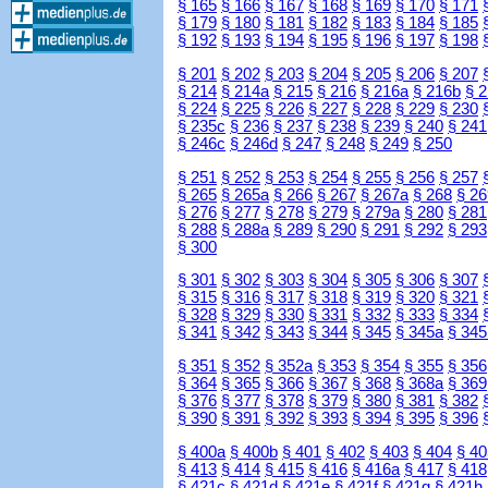
§ 165
§ 166
§ 167
§ 168
§ 169
§ 170
§ 171
§ 179
§ 180
§ 181
§ 182
§ 183
§ 184
§ 185
§ 192
§ 193
§ 194
§ 195
§ 196
§ 197
§ 198
§ 201
§ 202
§ 203
§ 204
§ 205
§ 206
§ 207
§ 214
§ 214a
§ 215
§ 216
§ 216a
§ 216b
§ 
§ 224
§ 225
§ 226
§ 227
§ 228
§ 229
§ 230
§ 235c
§ 236
§ 237
§ 238
§ 239
§ 240
§ 241
§ 246c
§ 246d
§ 247
§ 248
§ 249
§ 250
§ 251
§ 252
§ 253
§ 254
§ 255
§ 256
§ 257
§ 265
§ 265a
§ 266
§ 267
§ 267a
§ 268
§ 26
§ 276
§ 277
§ 278
§ 279
§ 279a
§ 280
§ 281
§ 288
§ 288a
§ 289
§ 290
§ 291
§ 292
§ 293
§ 300
§ 301
§ 302
§ 303
§ 304
§ 305
§ 306
§ 307
§ 315
§ 316
§ 317
§ 318
§ 319
§ 320
§ 321
§ 328
§ 329
§ 330
§ 331
§ 332
§ 333
§ 334
§ 341
§ 342
§ 343
§ 344
§ 345
§ 345a
§ 345
§ 351
§ 352
§ 352a
§ 353
§ 354
§ 355
§ 356
§ 364
§ 365
§ 366
§ 367
§ 368
§ 368a
§ 369
§ 376
§ 377
§ 378
§ 379
§ 380
§ 381
§ 382
§ 390
§ 391
§ 392
§ 393
§ 394
§ 395
§ 396
§ 400a
§ 400b
§ 401
§ 402
§ 403
§ 404
§ 40
§ 413
§ 414
§ 415
§ 416
§ 416a
§ 417
§ 418
§ 421c
§ 421d
§ 421e
§ 421f
§ 421g
§ 421h