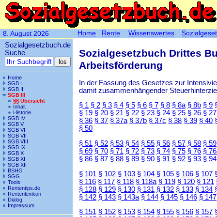
Home
Rente
Wissenswertes
Sozialgese
8. August 2026
Sozialgesetzbuch.de
Sozialgesetzbuch Drittes B
Suche
Arbeitsförderung
Home
In der Fassung des Gesetzes zur Intensiv
SGB I
SGB II
damit zusammenhängender Steuerhinterzieh
SGB III
§§ Übersicht
§ 1
§ 2
§ 3
§ 4
§ 5
§ 6
§ 7
§ 8
§ 8a
§ 8b
§ 9
Inhalt
§ 19
§ 20
§ 21
§ 22
§ 23
§ 24
§ 25
§ 26
§ 27
Historie
SGB IV
§ 36
§ 37
§ 37a
§ 37b
§ 37c
§ 38
§ 39
§ 40
SGB V
§ 50
SGB VI
SGB VII
SGB VIII
§ 51
§ 52
§ 53
§ 54
§ 55
§ 56
§ 57
§ 58
§ 59
SGB IX
§ 69
§ 70
§ 71
§ 72
§ 73
§ 74
§ 75
§ 76
§ 76
SGB X
§ 86
§ 87
§ 88
§ 89
§ 90
§ 91
§ 92
§ 93
§ 94
SGB XI
SGB XII
BSHG
§ 101
§ 102
§ 103
§ 104
§ 105
§ 106
§ 107
SGG
§ 116
§ 117
§ 118
§ 118a
§ 119
§ 120
§ 121
Tools
Rententips.de
§ 128
§ 129
§ 130
§ 131
§ 132
§ 133
§ 134
Rentenlexikon
§ 142
§ 143
§ 143a
§ 144
§ 145
§ 146
§ 147
Dialog
Impressum
§ 151
§ 152
§ 153
§ 154
§ 155
§ 156
§ 157