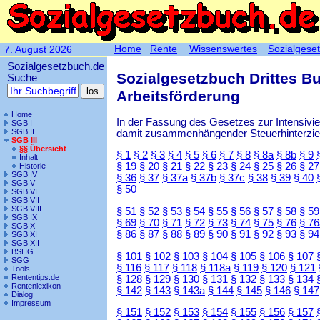
Home
Rente
Wissenswertes
Sozialgese
7. August 2026
Sozialgesetzbuch.de
Sozialgesetzbuch Drittes B
Suche
Arbeitsförderung
Home
In der Fassung des Gesetzes zur Intensiv
SGB I
SGB II
damit zusammenhängender Steuerhinterzieh
SGB III
§§ Übersicht
§ 1
§ 2
§ 3
§ 4
§ 5
§ 6
§ 7
§ 8
§ 8a
§ 8b
§ 9
Inhalt
§ 19
§ 20
§ 21
§ 22
§ 23
§ 24
§ 25
§ 26
§ 27
Historie
SGB IV
§ 36
§ 37
§ 37a
§ 37b
§ 37c
§ 38
§ 39
§ 40
SGB V
§ 50
SGB VI
SGB VII
SGB VIII
§ 51
§ 52
§ 53
§ 54
§ 55
§ 56
§ 57
§ 58
§ 59
SGB IX
§ 69
§ 70
§ 71
§ 72
§ 73
§ 74
§ 75
§ 76
§ 76
SGB X
§ 86
§ 87
§ 88
§ 89
§ 90
§ 91
§ 92
§ 93
§ 94
SGB XI
SGB XII
BSHG
§ 101
§ 102
§ 103
§ 104
§ 105
§ 106
§ 107
SGG
§ 116
§ 117
§ 118
§ 118a
§ 119
§ 120
§ 121
Tools
Rententips.de
§ 128
§ 129
§ 130
§ 131
§ 132
§ 133
§ 134
Rentenlexikon
§ 142
§ 143
§ 143a
§ 144
§ 145
§ 146
§ 147
Dialog
Impressum
§ 151
§ 152
§ 153
§ 154
§ 155
§ 156
§ 157