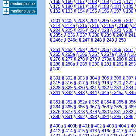
§ 165
§ 166
§ 167
§ 168
§ 169
§ 170
§ 171
§ 179
§ 180
§ 181
§ 182
§ 183
§ 184
§ 185
§ 192
§ 193
§ 194
§ 195
§ 196
§ 197
§ 198
§ 201
§ 202
§ 203
§ 204
§ 205
§ 206
§ 207
§ 214
§ 214a
§ 215
§ 216
§ 216a
§ 216b
§ 
§ 224
§ 225
§ 226
§ 227
§ 228
§ 229
§ 230
§ 235c
§ 236
§ 237
§ 238
§ 239
§ 240
§ 241
§ 246c
§ 246d
§ 247
§ 248
§ 249
§ 250
§ 251
§ 252
§ 253
§ 254
§ 255
§ 256
§ 257
§ 265
§ 265a
§ 266
§ 267
§ 267a
§ 268
§ 26
§ 276
§ 277
§ 278
§ 279
§ 279a
§ 280
§ 281
§ 288
§ 288a
§ 289
§ 290
§ 291
§ 292
§ 293
§ 300
§ 301
§ 302
§ 303
§ 304
§ 305
§ 306
§ 307
§ 315
§ 316
§ 317
§ 318
§ 319
§ 320
§ 321
§ 328
§ 329
§ 330
§ 331
§ 332
§ 333
§ 334
§ 341
§ 342
§ 343
§ 344
§ 345
§ 345a
§ 345
§ 351
§ 352
§ 352a
§ 353
§ 354
§ 355
§ 356
§ 364
§ 365
§ 366
§ 367
§ 368
§ 368a
§ 369
§ 376
§ 377
§ 378
§ 379
§ 380
§ 381
§ 382
§ 390
§ 391
§ 392
§ 393
§ 394
§ 395
§ 396
§ 400a
§ 400b
§ 401
§ 402
§ 403
§ 404
§ 40
§ 413
§ 414
§ 415
§ 416
§ 416a
§ 417
§ 418
§ 421c
§ 421d
§ 421e
§ 421f
§ 421g
§ 421h