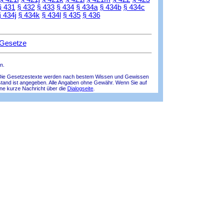
§ 431
§ 432
§ 433
§ 434
§ 434a
§ 434b
§ 434c
§ 434j
§ 434k
§ 434l
§ 435
§ 436
 Gesetze
n.
lle! Die Gesetzestexte werden nach bestem Wissen und Gewissen
tsstand ist angegeben. Alle Angaben ohne Gewähr. Wenn Sie auf
ine kurze Nachricht über die
Dialogseite
.