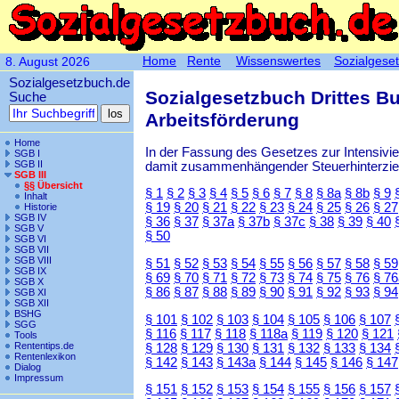
Home
Rente
Wissenswertes
Sozialgese
8. August 2026
Sozialgesetzbuch.de
Sozialgesetzbuch Drittes B
Suche
Arbeitsförderung
Home
In der Fassung des Gesetzes zur Intensiv
SGB I
SGB II
damit zusammenhängender Steuerhinterzieh
SGB III
§§ Übersicht
§ 1
§ 2
§ 3
§ 4
§ 5
§ 6
§ 7
§ 8
§ 8a
§ 8b
§ 9
Inhalt
§ 19
§ 20
§ 21
§ 22
§ 23
§ 24
§ 25
§ 26
§ 27
Historie
SGB IV
§ 36
§ 37
§ 37a
§ 37b
§ 37c
§ 38
§ 39
§ 40
SGB V
§ 50
SGB VI
SGB VII
SGB VIII
§ 51
§ 52
§ 53
§ 54
§ 55
§ 56
§ 57
§ 58
§ 59
SGB IX
§ 69
§ 70
§ 71
§ 72
§ 73
§ 74
§ 75
§ 76
§ 76
SGB X
§ 86
§ 87
§ 88
§ 89
§ 90
§ 91
§ 92
§ 93
§ 94
SGB XI
SGB XII
BSHG
§ 101
§ 102
§ 103
§ 104
§ 105
§ 106
§ 107
SGG
§ 116
§ 117
§ 118
§ 118a
§ 119
§ 120
§ 121
Tools
Rententips.de
§ 128
§ 129
§ 130
§ 131
§ 132
§ 133
§ 134
Rentenlexikon
§ 142
§ 143
§ 143a
§ 144
§ 145
§ 146
§ 147
Dialog
Impressum
§ 151
§ 152
§ 153
§ 154
§ 155
§ 156
§ 157