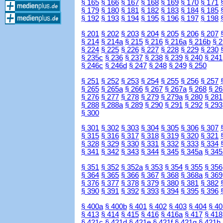
§ 165
§ 166
§ 167
§ 168
§ 169
§ 170
§ 171
§ 179
§ 180
§ 181
§ 182
§ 183
§ 184
§ 185
§ 192
§ 193
§ 194
§ 195
§ 196
§ 197
§ 198
§ 201
§ 202
§ 203
§ 204
§ 205
§ 206
§ 207
§ 214
§ 214a
§ 215
§ 216
§ 216a
§ 216b
§ 
§ 224
§ 225
§ 226
§ 227
§ 228
§ 229
§ 230
§ 235c
§ 236
§ 237
§ 238
§ 239
§ 240
§ 241
§ 246c
§ 246d
§ 247
§ 248
§ 249
§ 250
§ 251
§ 252
§ 253
§ 254
§ 255
§ 256
§ 257
§ 265
§ 265a
§ 266
§ 267
§ 267a
§ 268
§ 26
§ 276
§ 277
§ 278
§ 279
§ 279a
§ 280
§ 281
§ 288
§ 288a
§ 289
§ 290
§ 291
§ 292
§ 293
§ 300
§ 301
§ 302
§ 303
§ 304
§ 305
§ 306
§ 307
§ 315
§ 316
§ 317
§ 318
§ 319
§ 320
§ 321
§ 328
§ 329
§ 330
§ 331
§ 332
§ 333
§ 334
§ 341
§ 342
§ 343
§ 344
§ 345
§ 345a
§ 345
§ 351
§ 352
§ 352a
§ 353
§ 354
§ 355
§ 356
§ 364
§ 365
§ 366
§ 367
§ 368
§ 368a
§ 369
§ 376
§ 377
§ 378
§ 379
§ 380
§ 381
§ 382
§ 390
§ 391
§ 392
§ 393
§ 394
§ 395
§ 396
§ 400a
§ 400b
§ 401
§ 402
§ 403
§ 404
§ 40
§ 413
§ 414
§ 415
§ 416
§ 416a
§ 417
§ 418
§ 421c
§ 421d
§ 421e
§ 421f
§ 421g
§ 421h