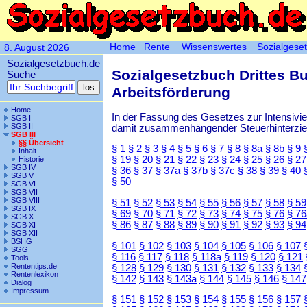
Home
Rente
Wissenswertes
Sozialgese
8. August 2026
Sozialgesetzbuch.de
Sozialgesetzbuch Drittes B
Suche
Arbeitsförderung
Home
In der Fassung des Gesetzes zur Intensiv
SGB I
SGB II
damit zusammenhängender Steuerhinterzieh
SGB III
§§ Übersicht
§ 1
§ 2
§ 3
§ 4
§ 5
§ 6
§ 7
§ 8
§ 8a
§ 8b
§ 9
Inhalt
§ 19
§ 20
§ 21
§ 22
§ 23
§ 24
§ 25
§ 26
§ 27
Historie
SGB IV
§ 36
§ 37
§ 37a
§ 37b
§ 37c
§ 38
§ 39
§ 40
SGB V
§ 50
SGB VI
SGB VII
SGB VIII
§ 51
§ 52
§ 53
§ 54
§ 55
§ 56
§ 57
§ 58
§ 59
SGB IX
§ 69
§ 70
§ 71
§ 72
§ 73
§ 74
§ 75
§ 76
§ 76
SGB X
§ 86
§ 87
§ 88
§ 89
§ 90
§ 91
§ 92
§ 93
§ 94
SGB XI
SGB XII
BSHG
§ 101
§ 102
§ 103
§ 104
§ 105
§ 106
§ 107
SGG
§ 116
§ 117
§ 118
§ 118a
§ 119
§ 120
§ 121
Tools
Rententips.de
§ 128
§ 129
§ 130
§ 131
§ 132
§ 133
§ 134
Rentenlexikon
§ 142
§ 143
§ 143a
§ 144
§ 145
§ 146
§ 147
Dialog
Impressum
§ 151
§ 152
§ 153
§ 154
§ 155
§ 156
§ 157