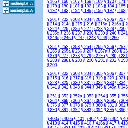
§ 165
§ 166
§ 167
§ 168
§ 169
§ 170
§ 171
§ 179
§ 180
§ 181
§ 182
§ 183
§ 184
§ 185
§ 192
§ 193
§ 194
§ 195
§ 196
§ 197
§ 198
§ 201
§ 202
§ 203
§ 204
§ 205
§ 206
§ 207
§ 214
§ 214a
§ 215
§ 216
§ 216a
§ 216b
§ 
§ 224
§ 225
§ 226
§ 227
§ 228
§ 229
§ 230
§ 235c
§ 236
§ 237
§ 238
§ 239
§ 240
§ 241
§ 246c
§ 246d
§ 247
§ 248
§ 249
§ 250
§ 251
§ 252
§ 253
§ 254
§ 255
§ 256
§ 257
§ 265
§ 265a
§ 266
§ 267
§ 267a
§ 268
§ 26
§ 276
§ 277
§ 278
§ 279
§ 279a
§ 280
§ 281
§ 288
§ 288a
§ 289
§ 290
§ 291
§ 292
§ 293
§ 300
§ 301
§ 302
§ 303
§ 304
§ 305
§ 306
§ 307
§ 315
§ 316
§ 317
§ 318
§ 319
§ 320
§ 321
§ 328
§ 329
§ 330
§ 331
§ 332
§ 333
§ 334
§ 341
§ 342
§ 343
§ 344
§ 345
§ 345a
§ 345
§ 351
§ 352
§ 352a
§ 353
§ 354
§ 355
§ 356
§ 364
§ 365
§ 366
§ 367
§ 368
§ 368a
§ 369
§ 376
§ 377
§ 378
§ 379
§ 380
§ 381
§ 382
§ 390
§ 391
§ 392
§ 393
§ 394
§ 395
§ 396
§ 400a
§ 400b
§ 401
§ 402
§ 403
§ 404
§ 40
§ 413
§ 414
§ 415
§ 416
§ 416a
§ 417
§ 418
§ 421c
§ 421d
§ 421e
§ 421f
§ 421g
§ 421h