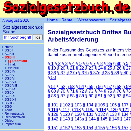
Home
Rente
Wissenswertes
Sozialgese
7. August 2026
Sozialgesetzbuch.de
Sozialgesetzbuch Drittes B
Suche
Arbeitsförderung
Home
In der Fassung des Gesetzes zur Intensiv
SGB I
SGB II
damit zusammenhängender Steuerhinterzieh
SGB III
§§ Übersicht
§ 1
§ 2
§ 3
§ 4
§ 5
§ 6
§ 7
§ 8
§ 8a
§ 8b
§ 9
Inhalt
§ 19
§ 20
§ 21
§ 22
§ 23
§ 24
§ 25
§ 26
§ 27
Historie
SGB IV
§ 36
§ 37
§ 37a
§ 37b
§ 37c
§ 38
§ 39
§ 40
SGB V
§ 50
SGB VI
SGB VII
SGB VIII
§ 51
§ 52
§ 53
§ 54
§ 55
§ 56
§ 57
§ 58
§ 59
SGB IX
§ 69
§ 70
§ 71
§ 72
§ 73
§ 74
§ 75
§ 76
§ 76
SGB X
§ 86
§ 87
§ 88
§ 89
§ 90
§ 91
§ 92
§ 93
§ 94
SGB XI
SGB XII
BSHG
§ 101
§ 102
§ 103
§ 104
§ 105
§ 106
§ 107
SGG
§ 116
§ 117
§ 118
§ 118a
§ 119
§ 120
§ 121
Tools
Rententips.de
§ 128
§ 129
§ 130
§ 131
§ 132
§ 133
§ 134
Rentenlexikon
§ 142
§ 143
§ 143a
§ 144
§ 145
§ 146
§ 147
Dialog
Impressum
§ 151
§ 152
§ 153
§ 154
§ 155
§ 156
§ 157