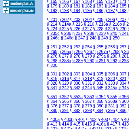
§ 165
§ 166
§ 167
§ 168
§ 169
§ 170
§ 171
§ 179
§ 180
§ 181
§ 182
§ 183
§ 184
§ 185
§ 192
§ 193
§ 194
§ 195
§ 196
§ 197
§ 198
§ 201
§ 202
§ 203
§ 204
§ 205
§ 206
§ 207
§ 214
§ 214a
§ 215
§ 216
§ 216a
§ 216b
§ 
§ 224
§ 225
§ 226
§ 227
§ 228
§ 229
§ 230
§ 235c
§ 236
§ 237
§ 238
§ 239
§ 240
§ 241
§ 246c
§ 246d
§ 247
§ 248
§ 249
§ 250
§ 251
§ 252
§ 253
§ 254
§ 255
§ 256
§ 257
§ 265
§ 265a
§ 266
§ 267
§ 267a
§ 268
§ 26
§ 276
§ 277
§ 278
§ 279
§ 279a
§ 280
§ 281
§ 288
§ 288a
§ 289
§ 290
§ 291
§ 292
§ 293
§ 300
§ 301
§ 302
§ 303
§ 304
§ 305
§ 306
§ 307
§ 315
§ 316
§ 317
§ 318
§ 319
§ 320
§ 321
§ 328
§ 329
§ 330
§ 331
§ 332
§ 333
§ 334
§ 341
§ 342
§ 343
§ 344
§ 345
§ 345a
§ 345
§ 351
§ 352
§ 352a
§ 353
§ 354
§ 355
§ 356
§ 364
§ 365
§ 366
§ 367
§ 368
§ 368a
§ 369
§ 376
§ 377
§ 378
§ 379
§ 380
§ 381
§ 382
§ 390
§ 391
§ 392
§ 393
§ 394
§ 395
§ 396
§ 400a
§ 400b
§ 401
§ 402
§ 403
§ 404
§ 40
§ 413
§ 414
§ 415
§ 416
§ 416a
§ 417
§ 418
§ 421c
§ 421d
§ 421e
§ 421f
§ 421g
§ 421h