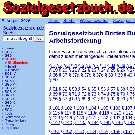
Home
Rente
Wissenswertes
Sozialgese
5. August 2026
Sozialgesetzbuch.de
Sozialgesetzbuch Drittes B
Suche
Arbeitsförderung
Home
In der Fassung des Gesetzes zur Intensiv
SGB I
SGB II
damit zusammenhängender Steuerhinterzieh
SGB III
§§ Übersicht
§ 1
§ 2
§ 3
§ 4
§ 5
§ 6
§ 7
§ 8
§ 8a
§ 8b
§ 9
Inhalt
§ 19
§ 20
§ 21
§ 22
§ 23
§ 24
§ 25
§ 26
§ 27
Historie
SGB IV
§ 36
§ 37
§ 37a
§ 37b
§ 37c
§ 38
§ 39
§ 40
SGB V
§ 50
SGB VI
SGB VII
SGB VIII
§ 51
§ 52
§ 53
§ 54
§ 55
§ 56
§ 57
§ 58
§ 59
SGB IX
§ 69
§ 70
§ 71
§ 72
§ 73
§ 74
§ 75
§ 76
§ 76
SGB X
§ 86
§ 87
§ 88
§ 89
§ 90
§ 91
§ 92
§ 93
§ 94
SGB XI
SGB XII
BSHG
§ 101
§ 102
§ 103
§ 104
§ 105
§ 106
§ 107
SGG
§ 116
§ 117
§ 118
§ 118a
§ 119
§ 120
§ 121
Tools
Rententips.de
§ 128
§ 129
§ 130
§ 131
§ 132
§ 133
§ 134
Rentenlexikon
§ 142
§ 143
§ 143a
§ 144
§ 145
§ 146
§ 147
Dialog
Impressum
§ 151
§ 152
§ 153
§ 154
§ 155
§ 156
§ 157