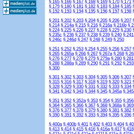
§ 165
§ 166
§ 167
§ 168
§ 169
§ 170
§ 171
§ 179
§ 180
§ 181
§ 182
§ 183
§ 184
§ 185
§ 192
§ 193
§ 194
§ 195
§ 196
§ 197
§ 198
§ 201
§ 202
§ 203
§ 204
§ 205
§ 206
§ 207
§ 214
§ 214a
§ 215
§ 216
§ 216a
§ 216b
§ 
§ 224
§ 225
§ 226
§ 227
§ 228
§ 229
§ 230
§ 235c
§ 236
§ 237
§ 238
§ 239
§ 240
§ 241
§ 246c
§ 246d
§ 247
§ 248
§ 249
§ 250
§ 251
§ 252
§ 253
§ 254
§ 255
§ 256
§ 257
§ 265
§ 265a
§ 266
§ 267
§ 267a
§ 268
§ 26
§ 276
§ 277
§ 278
§ 279
§ 279a
§ 280
§ 281
§ 288
§ 288a
§ 289
§ 290
§ 291
§ 292
§ 293
§ 300
§ 301
§ 302
§ 303
§ 304
§ 305
§ 306
§ 307
§ 315
§ 316
§ 317
§ 318
§ 319
§ 320
§ 321
§ 328
§ 329
§ 330
§ 331
§ 332
§ 333
§ 334
§ 341
§ 342
§ 343
§ 344
§ 345
§ 345a
§ 345
§ 351
§ 352
§ 352a
§ 353
§ 354
§ 355
§ 356
§ 364
§ 365
§ 366
§ 367
§ 368
§ 368a
§ 369
§ 376
§ 377
§ 378
§ 379
§ 380
§ 381
§ 382
§ 390
§ 391
§ 392
§ 393
§ 394
§ 395
§ 396
§ 400a
§ 400b
§ 401
§ 402
§ 403
§ 404
§ 40
§ 413
§ 414
§ 415
§ 416
§ 416a
§ 417
§ 418
§ 421c
§ 421d
§ 421e
§ 421f
§ 421g
§ 421h