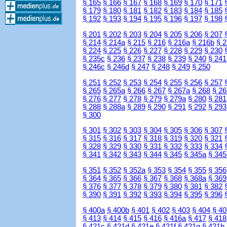
§ 165
§ 166
§ 167
§ 168
§ 169
§ 170
§ 171
§ 179
§ 180
§ 181
§ 182
§ 183
§ 184
§ 185
§ 192
§ 193
§ 194
§ 195
§ 196
§ 197
§ 198
§ 201
§ 202
§ 203
§ 204
§ 205
§ 206
§ 207
§ 214
§ 214a
§ 215
§ 216
§ 216a
§ 216b
§ 
§ 224
§ 225
§ 226
§ 227
§ 228
§ 229
§ 230
§ 235c
§ 236
§ 237
§ 238
§ 239
§ 240
§ 241
§ 246c
§ 246d
§ 247
§ 248
§ 249
§ 250
§ 251
§ 252
§ 253
§ 254
§ 255
§ 256
§ 257
§ 265
§ 265a
§ 266
§ 267
§ 267a
§ 268
§ 26
§ 276
§ 277
§ 278
§ 279
§ 279a
§ 280
§ 281
§ 288
§ 288a
§ 289
§ 290
§ 291
§ 292
§ 293
§ 300
§ 301
§ 302
§ 303
§ 304
§ 305
§ 306
§ 307
§ 315
§ 316
§ 317
§ 318
§ 319
§ 320
§ 321
§ 328
§ 329
§ 330
§ 331
§ 332
§ 333
§ 334
§ 341
§ 342
§ 343
§ 344
§ 345
§ 345a
§ 345
§ 351
§ 352
§ 352a
§ 353
§ 354
§ 355
§ 356
§ 364
§ 365
§ 366
§ 367
§ 368
§ 368a
§ 369
§ 376
§ 377
§ 378
§ 379
§ 380
§ 381
§ 382
§ 390
§ 391
§ 392
§ 393
§ 394
§ 395
§ 396
§ 400a
§ 400b
§ 401
§ 402
§ 403
§ 404
§ 40
§ 413
§ 414
§ 415
§ 416
§ 416a
§ 417
§ 418
§ 421c
§ 421d
§ 421e
§ 421f
§ 421g
§ 421h