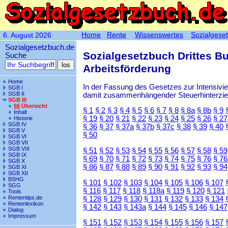
Home
Rente
Wissenswertes
Sozialgese
6. August 2026
Sozialgesetzbuch.de
Sozialgesetzbuch Drittes B
Suche
Arbeitsförderung
Home
In der Fassung des Gesetzes zur Intensiv
SGB I
SGB II
damit zusammenhängender Steuerhinterzieh
SGB III
§§ Übersicht
§ 1
§ 2
§ 3
§ 4
§ 5
§ 6
§ 7
§ 8
§ 8a
§ 8b
§ 9
Inhalt
§ 19
§ 20
§ 21
§ 22
§ 23
§ 24
§ 25
§ 26
§ 27
Historie
SGB IV
§ 36
§ 37
§ 37a
§ 37b
§ 37c
§ 38
§ 39
§ 40
SGB V
§ 50
SGB VI
SGB VII
SGB VIII
§ 51
§ 52
§ 53
§ 54
§ 55
§ 56
§ 57
§ 58
§ 59
SGB IX
§ 69
§ 70
§ 71
§ 72
§ 73
§ 74
§ 75
§ 76
§ 76
SGB X
§ 86
§ 87
§ 88
§ 89
§ 90
§ 91
§ 92
§ 93
§ 94
SGB XI
SGB XII
BSHG
§ 101
§ 102
§ 103
§ 104
§ 105
§ 106
§ 107
SGG
§ 116
§ 117
§ 118
§ 118a
§ 119
§ 120
§ 121
Tools
Rententips.de
§ 128
§ 129
§ 130
§ 131
§ 132
§ 133
§ 134
Rentenlexikon
§ 142
§ 143
§ 143a
§ 144
§ 145
§ 146
§ 147
Dialog
Impressum
§ 151
§ 152
§ 153
§ 154
§ 155
§ 156
§ 157