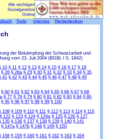
Alle wichtigen
Sozialgesetze
Online
tzbuch
Tools
Internes
Rentenlexikon
uch
ierung der Bekämpfung der Schwarzarbeit und
ung vom 23. Juli 2004 (BGBl. I S. 1842)
§ 10
§ 11
§ 12
§ 13
§ 14
§ 15
§ 16
§ 17
§ 18
§ 28
§ 28a
§ 29
§ 30
§ 31
§ 32
§ 33
§ 34
§ 35
§ 41
§ 42
§ 43
§ 44
§ 45
§ 46
§ 47
§ 48
§ 49
§ 60
§ 61
§ 62
§ 63
§ 64
§ 65
§ 66
§ 67
§ 68
a
§ 77
§ 78
§ 79
§ 80
§ 81
§ 82
§ 83
§ 84
§ 85
§ 95
§ 96
§ 97
§ 98
§ 99
§ 100
§ 108
§ 109
§ 110
§ 111
§ 112
§ 113
§ 114
§ 115
§ 122
§ 123
§ 124
§ 124a
§ 125
§ 126
§ 127
§ 135
§ 136
§ 137
§ 138
§ 139
§ 140
§ 141
§ 147a
§ 147b
§ 148
§ 149
§ 150
§ 158
§ 159
§ 160
§ 161
§ 162
§ 163
§ 164