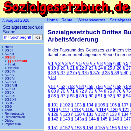
Home
Rente
Wissenswertes
Sozialgese
7. August 2026
Sozialgesetzbuch.de
Sozialgesetzbuch Drittes B
Suche
Arbeitsförderung
Home
In der Fassung des Gesetzes zur Intensiv
SGB I
SGB II
damit zusammenhängender Steuerhinterzieh
SGB III
§§ Übersicht
§ 1
§ 2
§ 3
§ 4
§ 5
§ 6
§ 7
§ 8
§ 8a
§ 8b
§ 9
Inhalt
§ 19
§ 20
§ 21
§ 22
§ 23
§ 24
§ 25
§ 26
§ 27
Historie
SGB IV
§ 36
§ 37
§ 37a
§ 37b
§ 37c
§ 38
§ 39
§ 40
SGB V
§ 50
SGB VI
SGB VII
SGB VIII
§ 51
§ 52
§ 53
§ 54
§ 55
§ 56
§ 57
§ 58
§ 59
SGB IX
§ 69
§ 70
§ 71
§ 72
§ 73
§ 74
§ 75
§ 76
§ 76
SGB X
§ 86
§ 87
§ 88
§ 89
§ 90
§ 91
§ 92
§ 93
§ 94
SGB XI
SGB XII
BSHG
§ 101
§ 102
§ 103
§ 104
§ 105
§ 106
§ 107
SGG
§ 116
§ 117
§ 118
§ 118a
§ 119
§ 120
§ 121
Tools
Rententips.de
§ 128
§ 129
§ 130
§ 131
§ 132
§ 133
§ 134
Rentenlexikon
§ 142
§ 143
§ 143a
§ 144
§ 145
§ 146
§ 147
Dialog
Impressum
§ 151
§ 152
§ 153
§ 154
§ 155
§ 156
§ 157