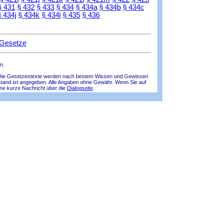
§ 431
§ 432
§ 433
§ 434
§ 434a
§ 434b
§ 434c
§ 434j
§ 434k
§ 434l
§ 435
§ 436
 Gesetze
n.
lle! Die Gesetzestexte werden nach bestem Wissen und Gewissen
tsstand ist angegeben. Alle Angaben ohne Gewähr. Wenn Sie auf
ine kurze Nachricht über die
Dialogseite
.