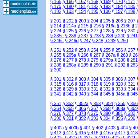
§ 165
§ 166
§ 167
§ 168
§ 169
§ 170
§ 171
§ 179
§ 180
§ 181
§ 182
§ 183
§ 184
§ 185
§ 192
§ 193
§ 194
§ 195
§ 196
§ 197
§ 198
§ 201
§ 202
§ 203
§ 204
§ 205
§ 206
§ 207
§ 214
§ 214a
§ 215
§ 216
§ 216a
§ 216b
§ 
§ 224
§ 225
§ 226
§ 227
§ 228
§ 229
§ 230
§ 235c
§ 236
§ 237
§ 238
§ 239
§ 240
§ 241
§ 246c
§ 246d
§ 247
§ 248
§ 249
§ 250
§ 251
§ 252
§ 253
§ 254
§ 255
§ 256
§ 257
§ 265
§ 265a
§ 266
§ 267
§ 267a
§ 268
§ 26
§ 276
§ 277
§ 278
§ 279
§ 279a
§ 280
§ 281
§ 288
§ 288a
§ 289
§ 290
§ 291
§ 292
§ 293
§ 300
§ 301
§ 302
§ 303
§ 304
§ 305
§ 306
§ 307
§ 315
§ 316
§ 317
§ 318
§ 319
§ 320
§ 321
§ 328
§ 329
§ 330
§ 331
§ 332
§ 333
§ 334
§ 341
§ 342
§ 343
§ 344
§ 345
§ 345a
§ 345
§ 351
§ 352
§ 352a
§ 353
§ 354
§ 355
§ 356
§ 364
§ 365
§ 366
§ 367
§ 368
§ 368a
§ 369
§ 376
§ 377
§ 378
§ 379
§ 380
§ 381
§ 382
§ 390
§ 391
§ 392
§ 393
§ 394
§ 395
§ 396
§ 400a
§ 400b
§ 401
§ 402
§ 403
§ 404
§ 40
§ 413
§ 414
§ 415
§ 416
§ 416a
§ 417
§ 418
§ 421c
§ 421d
§ 421e
§ 421f
§ 421g
§ 421h