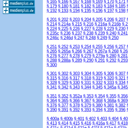
§ 165
§ 166
§ 167
§ 168
§ 169
§ 170
§ 171
§ 179
§ 180
§ 181
§ 182
§ 183
§ 184
§ 185
§ 192
§ 193
§ 194
§ 195
§ 196
§ 197
§ 198
§ 201
§ 202
§ 203
§ 204
§ 205
§ 206
§ 207
§ 214
§ 214a
§ 215
§ 216
§ 216a
§ 216b
§ 
§ 224
§ 225
§ 226
§ 227
§ 228
§ 229
§ 230
§ 235c
§ 236
§ 237
§ 238
§ 239
§ 240
§ 241
§ 246c
§ 246d
§ 247
§ 248
§ 249
§ 250
§ 251
§ 252
§ 253
§ 254
§ 255
§ 256
§ 257
§ 265
§ 265a
§ 266
§ 267
§ 267a
§ 268
§ 26
§ 276
§ 277
§ 278
§ 279
§ 279a
§ 280
§ 281
§ 288
§ 288a
§ 289
§ 290
§ 291
§ 292
§ 293
§ 300
§ 301
§ 302
§ 303
§ 304
§ 305
§ 306
§ 307
§ 315
§ 316
§ 317
§ 318
§ 319
§ 320
§ 321
§ 328
§ 329
§ 330
§ 331
§ 332
§ 333
§ 334
§ 341
§ 342
§ 343
§ 344
§ 345
§ 345a
§ 345
§ 351
§ 352
§ 352a
§ 353
§ 354
§ 355
§ 356
§ 364
§ 365
§ 366
§ 367
§ 368
§ 368a
§ 369
§ 376
§ 377
§ 378
§ 379
§ 380
§ 381
§ 382
§ 390
§ 391
§ 392
§ 393
§ 394
§ 395
§ 396
§ 400a
§ 400b
§ 401
§ 402
§ 403
§ 404
§ 40
§ 413
§ 414
§ 415
§ 416
§ 416a
§ 417
§ 418
§ 421c
§ 421d
§ 421e
§ 421f
§ 421g
§ 421h