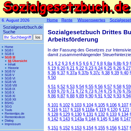
Home
Rente
Wissenswertes
Sozialgese
6. August 2026
Sozialgesetzbuch.de
Sozialgesetzbuch Drittes B
Suche
Arbeitsförderung
Home
In der Fassung des Gesetzes zur Intensiv
SGB I
SGB II
damit zusammenhängender Steuerhinterzieh
SGB III
§§ Übersicht
§ 1
§ 2
§ 3
§ 4
§ 5
§ 6
§ 7
§ 8
§ 8a
§ 8b
§ 9
Inhalt
§ 19
§ 20
§ 21
§ 22
§ 23
§ 24
§ 25
§ 26
§ 27
Historie
SGB IV
§ 36
§ 37
§ 37a
§ 37b
§ 37c
§ 38
§ 39
§ 40
SGB V
§ 50
SGB VI
SGB VII
SGB VIII
§ 51
§ 52
§ 53
§ 54
§ 55
§ 56
§ 57
§ 58
§ 59
SGB IX
§ 69
§ 70
§ 71
§ 72
§ 73
§ 74
§ 75
§ 76
§ 76
SGB X
§ 86
§ 87
§ 88
§ 89
§ 90
§ 91
§ 92
§ 93
§ 94
SGB XI
SGB XII
BSHG
§ 101
§ 102
§ 103
§ 104
§ 105
§ 106
§ 107
SGG
§ 116
§ 117
§ 118
§ 118a
§ 119
§ 120
§ 121
Tools
Rententips.de
§ 128
§ 129
§ 130
§ 131
§ 132
§ 133
§ 134
Rentenlexikon
§ 142
§ 143
§ 143a
§ 144
§ 145
§ 146
§ 147
Dialog
Impressum
§ 151
§ 152
§ 153
§ 154
§ 155
§ 156
§ 157