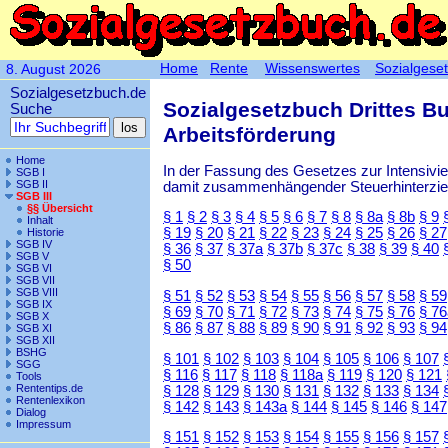
Home
Rente
Wissenswertes
Sozialgese
8. August 2026
Sozialgesetzbuch.de
Sozialgesetzbuch Drittes B
Suche
Arbeitsförderung
Home
In der Fassung des Gesetzes zur Intensiv
SGB I
SGB II
damit zusammenhängender Steuerhinterzieh
SGB III
§§ Übersicht
§ 1
§ 2
§ 3
§ 4
§ 5
§ 6
§ 7
§ 8
§ 8a
§ 8b
§ 9
Inhalt
§ 19
§ 20
§ 21
§ 22
§ 23
§ 24
§ 25
§ 26
§ 27
Historie
SGB IV
§ 36
§ 37
§ 37a
§ 37b
§ 37c
§ 38
§ 39
§ 40
SGB V
§ 50
SGB VI
SGB VII
SGB VIII
§ 51
§ 52
§ 53
§ 54
§ 55
§ 56
§ 57
§ 58
§ 59
SGB IX
§ 69
§ 70
§ 71
§ 72
§ 73
§ 74
§ 75
§ 76
§ 76
SGB X
§ 86
§ 87
§ 88
§ 89
§ 90
§ 91
§ 92
§ 93
§ 94
SGB XI
SGB XII
BSHG
§ 101
§ 102
§ 103
§ 104
§ 105
§ 106
§ 107
SGG
§ 116
§ 117
§ 118
§ 118a
§ 119
§ 120
§ 121
Tools
Rententips.de
§ 128
§ 129
§ 130
§ 131
§ 132
§ 133
§ 134
Rentenlexikon
§ 142
§ 143
§ 143a
§ 144
§ 145
§ 146
§ 147
Dialog
Impressum
§ 151
§ 152
§ 153
§ 154
§ 155
§ 156
§ 157