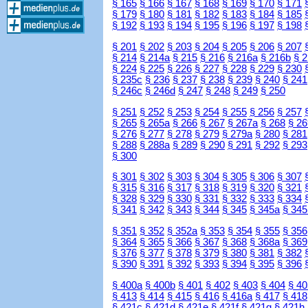
§ 165
§ 166
§ 167
§ 168
§ 169
§ 170
§ 171
§ 179
§ 180
§ 181
§ 182
§ 183
§ 184
§ 185
§ 192
§ 193
§ 194
§ 195
§ 196
§ 197
§ 198
§ 201
§ 202
§ 203
§ 204
§ 205
§ 206
§ 207
§ 214
§ 214a
§ 215
§ 216
§ 216a
§ 216b
§ 
§ 224
§ 225
§ 226
§ 227
§ 228
§ 229
§ 230
§ 235c
§ 236
§ 237
§ 238
§ 239
§ 240
§ 241
§ 246c
§ 246d
§ 247
§ 248
§ 249
§ 250
§ 251
§ 252
§ 253
§ 254
§ 255
§ 256
§ 257
§ 265
§ 265a
§ 266
§ 267
§ 267a
§ 268
§ 26
§ 276
§ 277
§ 278
§ 279
§ 279a
§ 280
§ 281
§ 288
§ 288a
§ 289
§ 290
§ 291
§ 292
§ 293
§ 300
§ 301
§ 302
§ 303
§ 304
§ 305
§ 306
§ 307
§ 315
§ 316
§ 317
§ 318
§ 319
§ 320
§ 321
§ 328
§ 329
§ 330
§ 331
§ 332
§ 333
§ 334
§ 341
§ 342
§ 343
§ 344
§ 345
§ 345a
§ 345
§ 351
§ 352
§ 352a
§ 353
§ 354
§ 355
§ 356
§ 364
§ 365
§ 366
§ 367
§ 368
§ 368a
§ 369
§ 376
§ 377
§ 378
§ 379
§ 380
§ 381
§ 382
§ 390
§ 391
§ 392
§ 393
§ 394
§ 395
§ 396
§ 400a
§ 400b
§ 401
§ 402
§ 403
§ 404
§ 40
§ 413
§ 414
§ 415
§ 416
§ 416a
§ 417
§ 418
§ 421c
§ 421d
§ 421e
§ 421f
§ 421g
§ 421h