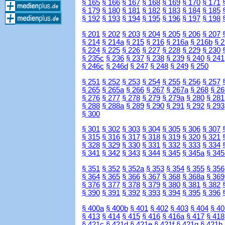
§ 165
§ 166
§ 167
§ 168
§ 169
§ 170
§ 171
§ 179
§ 180
§ 181
§ 182
§ 183
§ 184
§ 185
§ 192
§ 193
§ 194
§ 195
§ 196
§ 197
§ 198
§ 201
§ 202
§ 203
§ 204
§ 205
§ 206
§ 207
§ 214
§ 214a
§ 215
§ 216
§ 216a
§ 216b
§ 
§ 224
§ 225
§ 226
§ 227
§ 228
§ 229
§ 230
§ 235c
§ 236
§ 237
§ 238
§ 239
§ 240
§ 241
§ 246c
§ 246d
§ 247
§ 248
§ 249
§ 250
§ 251
§ 252
§ 253
§ 254
§ 255
§ 256
§ 257
§ 265
§ 265a
§ 266
§ 267
§ 267a
§ 268
§ 26
§ 276
§ 277
§ 278
§ 279
§ 279a
§ 280
§ 281
§ 288
§ 288a
§ 289
§ 290
§ 291
§ 292
§ 293
§ 300
§ 301
§ 302
§ 303
§ 304
§ 305
§ 306
§ 307
§ 315
§ 316
§ 317
§ 318
§ 319
§ 320
§ 321
§ 328
§ 329
§ 330
§ 331
§ 332
§ 333
§ 334
§ 341
§ 342
§ 343
§ 344
§ 345
§ 345a
§ 345
§ 351
§ 352
§ 352a
§ 353
§ 354
§ 355
§ 356
§ 364
§ 365
§ 366
§ 367
§ 368
§ 368a
§ 369
§ 376
§ 377
§ 378
§ 379
§ 380
§ 381
§ 382
§ 390
§ 391
§ 392
§ 393
§ 394
§ 395
§ 396
§ 400a
§ 400b
§ 401
§ 402
§ 403
§ 404
§ 40
§ 413
§ 414
§ 415
§ 416
§ 416a
§ 417
§ 418
§ 421c
§ 421d
§ 421e
§ 421f
§ 421g
§ 421h