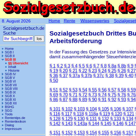
Home
Rente
Wissenswertes
Sozialgese
8. August 2026
Sozialgesetzbuch.de
Sozialgesetzbuch Drittes B
Suche
Arbeitsförderung
Home
In der Fassung des Gesetzes zur Intensiv
SGB I
SGB II
damit zusammenhängender Steuerhinterzieh
SGB III
§§ Übersicht
§ 1
§ 2
§ 3
§ 4
§ 5
§ 6
§ 7
§ 8
§ 8a
§ 8b
§ 9
Inhalt
§ 19
§ 20
§ 21
§ 22
§ 23
§ 24
§ 25
§ 26
§ 27
Historie
SGB IV
§ 36
§ 37
§ 37a
§ 37b
§ 37c
§ 38
§ 39
§ 40
SGB V
§ 50
SGB VI
SGB VII
SGB VIII
§ 51
§ 52
§ 53
§ 54
§ 55
§ 56
§ 57
§ 58
§ 59
SGB IX
§ 69
§ 70
§ 71
§ 72
§ 73
§ 74
§ 75
§ 76
§ 76
SGB X
§ 86
§ 87
§ 88
§ 89
§ 90
§ 91
§ 92
§ 93
§ 94
SGB XI
SGB XII
BSHG
§ 101
§ 102
§ 103
§ 104
§ 105
§ 106
§ 107
SGG
§ 116
§ 117
§ 118
§ 118a
§ 119
§ 120
§ 121
Tools
Rententips.de
§ 128
§ 129
§ 130
§ 131
§ 132
§ 133
§ 134
Rentenlexikon
§ 142
§ 143
§ 143a
§ 144
§ 145
§ 146
§ 147
Dialog
Impressum
§ 151
§ 152
§ 153
§ 154
§ 155
§ 156
§ 157