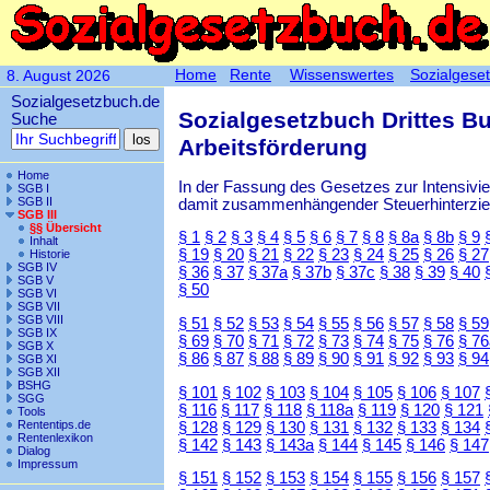
Home
Rente
Wissenswertes
Sozialgese
8. August 2026
Sozialgesetzbuch.de
Sozialgesetzbuch Drittes B
Suche
Arbeitsförderung
Home
In der Fassung des Gesetzes zur Intensiv
SGB I
SGB II
damit zusammenhängender Steuerhinterzieh
SGB III
§§ Übersicht
§ 1
§ 2
§ 3
§ 4
§ 5
§ 6
§ 7
§ 8
§ 8a
§ 8b
§ 9
Inhalt
§ 19
§ 20
§ 21
§ 22
§ 23
§ 24
§ 25
§ 26
§ 27
Historie
SGB IV
§ 36
§ 37
§ 37a
§ 37b
§ 37c
§ 38
§ 39
§ 40
SGB V
§ 50
SGB VI
SGB VII
SGB VIII
§ 51
§ 52
§ 53
§ 54
§ 55
§ 56
§ 57
§ 58
§ 59
SGB IX
§ 69
§ 70
§ 71
§ 72
§ 73
§ 74
§ 75
§ 76
§ 76
SGB X
§ 86
§ 87
§ 88
§ 89
§ 90
§ 91
§ 92
§ 93
§ 94
SGB XI
SGB XII
BSHG
§ 101
§ 102
§ 103
§ 104
§ 105
§ 106
§ 107
SGG
§ 116
§ 117
§ 118
§ 118a
§ 119
§ 120
§ 121
Tools
Rententips.de
§ 128
§ 129
§ 130
§ 131
§ 132
§ 133
§ 134
Rentenlexikon
§ 142
§ 143
§ 143a
§ 144
§ 145
§ 146
§ 147
Dialog
Impressum
§ 151
§ 152
§ 153
§ 154
§ 155
§ 156
§ 157