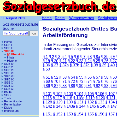
Home
Rente
Wissenswertes
Sozialgese
9. August 2026
Sozialgesetzbuch.de
Sozialgesetzbuch Drittes B
Suche
Arbeitsförderung
Home
In der Fassung des Gesetzes zur Intensiv
SGB I
SGB II
damit zusammenhängender Steuerhinterzieh
SGB III
§§ Übersicht
§ 1
§ 2
§ 3
§ 4
§ 5
§ 6
§ 7
§ 8
§ 8a
§ 8b
§ 9
Inhalt
§ 19
§ 20
§ 21
§ 22
§ 23
§ 24
§ 25
§ 26
§ 27
Historie
SGB IV
§ 36
§ 37
§ 37a
§ 37b
§ 37c
§ 38
§ 39
§ 40
SGB V
§ 50
SGB VI
SGB VII
SGB VIII
§ 51
§ 52
§ 53
§ 54
§ 55
§ 56
§ 57
§ 58
§ 59
SGB IX
§ 69
§ 70
§ 71
§ 72
§ 73
§ 74
§ 75
§ 76
§ 76
SGB X
§ 86
§ 87
§ 88
§ 89
§ 90
§ 91
§ 92
§ 93
§ 94
SGB XI
SGB XII
BSHG
§ 101
§ 102
§ 103
§ 104
§ 105
§ 106
§ 107
SGG
§ 116
§ 117
§ 118
§ 118a
§ 119
§ 120
§ 121
Tools
Rententips.de
§ 128
§ 129
§ 130
§ 131
§ 132
§ 133
§ 134
Rentenlexikon
§ 142
§ 143
§ 143a
§ 144
§ 145
§ 146
§ 147
Dialog
Impressum
§ 151
§ 152
§ 153
§ 154
§ 155
§ 156
§ 157