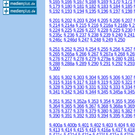
§ 165
§ 166
§ 167
§ 168
§ 169
§ 170
§ 171
§ 179
§ 180
§ 181
§ 182
§ 183
§ 184
§ 185
§ 192
§ 193
§ 194
§ 195
§ 196
§ 197
§ 198
§ 201
§ 202
§ 203
§ 204
§ 205
§ 206
§ 207
§ 214
§ 214a
§ 215
§ 216
§ 216a
§ 216b
§ 
§ 224
§ 225
§ 226
§ 227
§ 228
§ 229
§ 230
§ 235c
§ 236
§ 237
§ 238
§ 239
§ 240
§ 241
§ 246c
§ 246d
§ 247
§ 248
§ 249
§ 250
§ 251
§ 252
§ 253
§ 254
§ 255
§ 256
§ 257
§ 265
§ 265a
§ 266
§ 267
§ 267a
§ 268
§ 26
§ 276
§ 277
§ 278
§ 279
§ 279a
§ 280
§ 281
§ 288
§ 288a
§ 289
§ 290
§ 291
§ 292
§ 293
§ 300
§ 301
§ 302
§ 303
§ 304
§ 305
§ 306
§ 307
§ 315
§ 316
§ 317
§ 318
§ 319
§ 320
§ 321
§ 328
§ 329
§ 330
§ 331
§ 332
§ 333
§ 334
§ 341
§ 342
§ 343
§ 344
§ 345
§ 345a
§ 345
§ 351
§ 352
§ 352a
§ 353
§ 354
§ 355
§ 356
§ 364
§ 365
§ 366
§ 367
§ 368
§ 368a
§ 369
§ 376
§ 377
§ 378
§ 379
§ 380
§ 381
§ 382
§ 390
§ 391
§ 392
§ 393
§ 394
§ 395
§ 396
§ 400a
§ 400b
§ 401
§ 402
§ 403
§ 404
§ 40
§ 413
§ 414
§ 415
§ 416
§ 416a
§ 417
§ 418
§ 421c
§ 421d
§ 421e
§ 421f
§ 421g
§ 421h