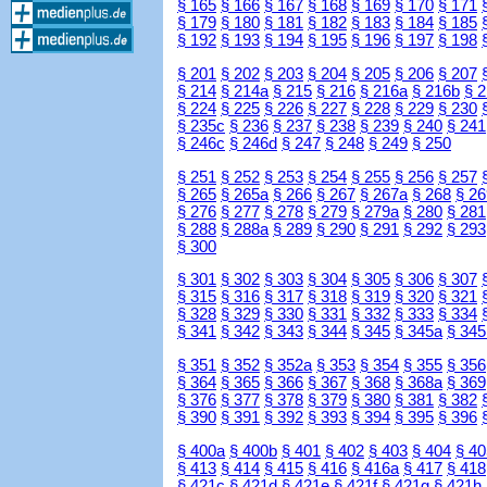
§ 165
§ 166
§ 167
§ 168
§ 169
§ 170
§ 171
§ 179
§ 180
§ 181
§ 182
§ 183
§ 184
§ 185
§ 192
§ 193
§ 194
§ 195
§ 196
§ 197
§ 198
§ 201
§ 202
§ 203
§ 204
§ 205
§ 206
§ 207
§ 214
§ 214a
§ 215
§ 216
§ 216a
§ 216b
§ 
§ 224
§ 225
§ 226
§ 227
§ 228
§ 229
§ 230
§ 235c
§ 236
§ 237
§ 238
§ 239
§ 240
§ 241
§ 246c
§ 246d
§ 247
§ 248
§ 249
§ 250
§ 251
§ 252
§ 253
§ 254
§ 255
§ 256
§ 257
§ 265
§ 265a
§ 266
§ 267
§ 267a
§ 268
§ 26
§ 276
§ 277
§ 278
§ 279
§ 279a
§ 280
§ 281
§ 288
§ 288a
§ 289
§ 290
§ 291
§ 292
§ 293
§ 300
§ 301
§ 302
§ 303
§ 304
§ 305
§ 306
§ 307
§ 315
§ 316
§ 317
§ 318
§ 319
§ 320
§ 321
§ 328
§ 329
§ 330
§ 331
§ 332
§ 333
§ 334
§ 341
§ 342
§ 343
§ 344
§ 345
§ 345a
§ 345
§ 351
§ 352
§ 352a
§ 353
§ 354
§ 355
§ 356
§ 364
§ 365
§ 366
§ 367
§ 368
§ 368a
§ 369
§ 376
§ 377
§ 378
§ 379
§ 380
§ 381
§ 382
§ 390
§ 391
§ 392
§ 393
§ 394
§ 395
§ 396
§ 400a
§ 400b
§ 401
§ 402
§ 403
§ 404
§ 40
§ 413
§ 414
§ 415
§ 416
§ 416a
§ 417
§ 418
§ 421c
§ 421d
§ 421e
§ 421f
§ 421g
§ 421h