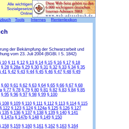
Alle wichtigen
Sozialgesetze
Online
tzbuch
Tools
Internes
Rentenlexikon
uch
ierung der Bekämpfung der Schwarzarbeit und
ung vom 23. Juli 2004 (BGBl. I S. 1842)
§ 10
§ 11
§ 12
§ 13
§ 14
§ 15
§ 16
§ 17
§ 18
§ 28
§ 28a
§ 29
§ 30
§ 31
§ 32
§ 33
§ 34
§ 35
§ 41
§ 42
§ 43
§ 44
§ 45
§ 46
§ 47
§ 48
§ 49
§ 60
§ 61
§ 62
§ 63
§ 64
§ 65
§ 66
§ 67
§ 68
a
§ 77
§ 78
§ 79
§ 80
§ 81
§ 82
§ 83
§ 84
§ 85
§ 95
§ 96
§ 97
§ 98
§ 99
§ 100
§ 108
§ 109
§ 110
§ 111
§ 112
§ 113
§ 114
§ 115
§ 122
§ 123
§ 124
§ 124a
§ 125
§ 126
§ 127
§ 135
§ 136
§ 137
§ 138
§ 139
§ 140
§ 141
§ 147a
§ 147b
§ 148
§ 149
§ 150
§ 158
§ 159
§ 160
§ 161
§ 162
§ 163
§ 164