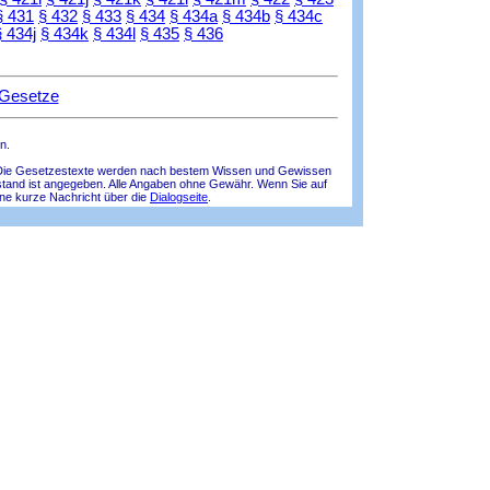
§ 431
§ 432
§ 433
§ 434
§ 434a
§ 434b
§ 434c
§ 434j
§ 434k
§ 434l
§ 435
§ 436
 Gesetze
n.
lle! Die Gesetzestexte werden nach bestem Wissen und Gewissen
tsstand ist angegeben. Alle Angaben ohne Gewähr. Wenn Sie auf
ine kurze Nachricht über die
Dialogseite
.