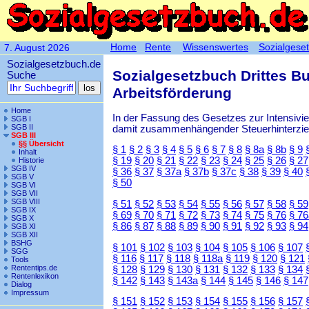
Home
Rente
Wissenswertes
Sozialgese
7. August 2026
Sozialgesetzbuch.de
Sozialgesetzbuch Drittes B
Suche
Arbeitsförderung
Home
In der Fassung des Gesetzes zur Intensiv
SGB I
SGB II
damit zusammenhängender Steuerhinterzieh
SGB III
§§ Übersicht
§ 1
§ 2
§ 3
§ 4
§ 5
§ 6
§ 7
§ 8
§ 8a
§ 8b
§ 9
Inhalt
§ 19
§ 20
§ 21
§ 22
§ 23
§ 24
§ 25
§ 26
§ 27
Historie
SGB IV
§ 36
§ 37
§ 37a
§ 37b
§ 37c
§ 38
§ 39
§ 40
SGB V
§ 50
SGB VI
SGB VII
SGB VIII
§ 51
§ 52
§ 53
§ 54
§ 55
§ 56
§ 57
§ 58
§ 59
SGB IX
§ 69
§ 70
§ 71
§ 72
§ 73
§ 74
§ 75
§ 76
§ 76
SGB X
§ 86
§ 87
§ 88
§ 89
§ 90
§ 91
§ 92
§ 93
§ 94
SGB XI
SGB XII
BSHG
§ 101
§ 102
§ 103
§ 104
§ 105
§ 106
§ 107
SGG
§ 116
§ 117
§ 118
§ 118a
§ 119
§ 120
§ 121
Tools
Rententips.de
§ 128
§ 129
§ 130
§ 131
§ 132
§ 133
§ 134
Rentenlexikon
§ 142
§ 143
§ 143a
§ 144
§ 145
§ 146
§ 147
Dialog
Impressum
§ 151
§ 152
§ 153
§ 154
§ 155
§ 156
§ 157