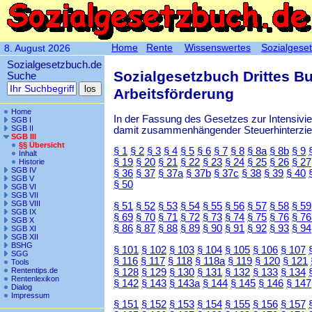
Home
Rente
Wissenswertes
Sozialgese
8. August 2026
Sozialgesetzbuch.de
Sozialgesetzbuch Drittes B
Suche
Arbeitsförderung
Home
In der Fassung des Gesetzes zur Intensiv
SGB I
SGB II
damit zusammenhängender Steuerhinterzieh
SGB III
§§ Übersicht
§ 1
§ 2
§ 3
§ 4
§ 5
§ 6
§ 7
§ 8
§ 8a
§ 8b
§ 9
Inhalt
§ 19
§ 20
§ 21
§ 22
§ 23
§ 24
§ 25
§ 26
§ 27
Historie
SGB IV
§ 36
§ 37
§ 37a
§ 37b
§ 37c
§ 38
§ 39
§ 40
SGB V
§ 50
SGB VI
SGB VII
SGB VIII
§ 51
§ 52
§ 53
§ 54
§ 55
§ 56
§ 57
§ 58
§ 59
SGB IX
§ 69
§ 70
§ 71
§ 72
§ 73
§ 74
§ 75
§ 76
§ 76
SGB X
§ 86
§ 87
§ 88
§ 89
§ 90
§ 91
§ 92
§ 93
§ 94
SGB XI
SGB XII
BSHG
§ 101
§ 102
§ 103
§ 104
§ 105
§ 106
§ 107
SGG
§ 116
§ 117
§ 118
§ 118a
§ 119
§ 120
§ 121
Tools
Rententips.de
§ 128
§ 129
§ 130
§ 131
§ 132
§ 133
§ 134
Rentenlexikon
§ 142
§ 143
§ 143a
§ 144
§ 145
§ 146
§ 147
Dialog
Impressum
§ 151
§ 152
§ 153
§ 154
§ 155
§ 156
§ 157