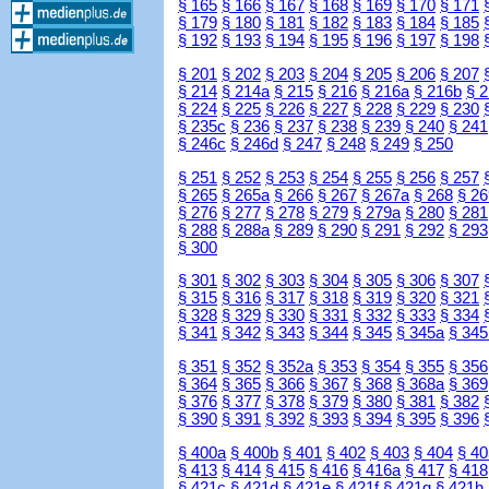
§ 165
§ 166
§ 167
§ 168
§ 169
§ 170
§ 171
§ 179
§ 180
§ 181
§ 182
§ 183
§ 184
§ 185
§ 192
§ 193
§ 194
§ 195
§ 196
§ 197
§ 198
§ 201
§ 202
§ 203
§ 204
§ 205
§ 206
§ 207
§ 214
§ 214a
§ 215
§ 216
§ 216a
§ 216b
§ 
§ 224
§ 225
§ 226
§ 227
§ 228
§ 229
§ 230
§ 235c
§ 236
§ 237
§ 238
§ 239
§ 240
§ 241
§ 246c
§ 246d
§ 247
§ 248
§ 249
§ 250
§ 251
§ 252
§ 253
§ 254
§ 255
§ 256
§ 257
§ 265
§ 265a
§ 266
§ 267
§ 267a
§ 268
§ 26
§ 276
§ 277
§ 278
§ 279
§ 279a
§ 280
§ 281
§ 288
§ 288a
§ 289
§ 290
§ 291
§ 292
§ 293
§ 300
§ 301
§ 302
§ 303
§ 304
§ 305
§ 306
§ 307
§ 315
§ 316
§ 317
§ 318
§ 319
§ 320
§ 321
§ 328
§ 329
§ 330
§ 331
§ 332
§ 333
§ 334
§ 341
§ 342
§ 343
§ 344
§ 345
§ 345a
§ 345
§ 351
§ 352
§ 352a
§ 353
§ 354
§ 355
§ 356
§ 364
§ 365
§ 366
§ 367
§ 368
§ 368a
§ 369
§ 376
§ 377
§ 378
§ 379
§ 380
§ 381
§ 382
§ 390
§ 391
§ 392
§ 393
§ 394
§ 395
§ 396
§ 400a
§ 400b
§ 401
§ 402
§ 403
§ 404
§ 40
§ 413
§ 414
§ 415
§ 416
§ 416a
§ 417
§ 418
§ 421c
§ 421d
§ 421e
§ 421f
§ 421g
§ 421h