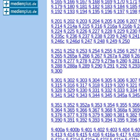
§ 165
§ 166
§ 167
§ 168
§ 169
§ 170
§ 171
§ 179
§ 180
§ 181
§ 182
§ 183
§ 184
§ 185
§ 192
§ 193
§ 194
§ 195
§ 196
§ 197
§ 198
§ 201
§ 202
§ 203
§ 204
§ 205
§ 206
§ 207
§ 214
§ 214a
§ 215
§ 216
§ 216a
§ 216b
§ 
§ 224
§ 225
§ 226
§ 227
§ 228
§ 229
§ 230
§ 235c
§ 236
§ 237
§ 238
§ 239
§ 240
§ 241
§ 246c
§ 246d
§ 247
§ 248
§ 249
§ 250
§ 251
§ 252
§ 253
§ 254
§ 255
§ 256
§ 257
§ 265
§ 265a
§ 266
§ 267
§ 267a
§ 268
§ 26
§ 276
§ 277
§ 278
§ 279
§ 279a
§ 280
§ 281
§ 288
§ 288a
§ 289
§ 290
§ 291
§ 292
§ 293
§ 300
§ 301
§ 302
§ 303
§ 304
§ 305
§ 306
§ 307
§ 315
§ 316
§ 317
§ 318
§ 319
§ 320
§ 321
§ 328
§ 329
§ 330
§ 331
§ 332
§ 333
§ 334
§ 341
§ 342
§ 343
§ 344
§ 345
§ 345a
§ 345
§ 351
§ 352
§ 352a
§ 353
§ 354
§ 355
§ 356
§ 364
§ 365
§ 366
§ 367
§ 368
§ 368a
§ 369
§ 376
§ 377
§ 378
§ 379
§ 380
§ 381
§ 382
§ 390
§ 391
§ 392
§ 393
§ 394
§ 395
§ 396
§ 400a
§ 400b
§ 401
§ 402
§ 403
§ 404
§ 40
§ 413
§ 414
§ 415
§ 416
§ 416a
§ 417
§ 418
§ 421c
§ 421d
§ 421e
§ 421f
§ 421g
§ 421h