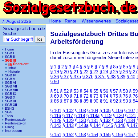
Home
Rente
Wissenswertes
Sozialgese
7. August 2026
Sozialgesetzbuch.de
Sozialgesetzbuch Drittes B
Suche
Arbeitsförderung
Home
In der Fassung des Gesetzes zur Intensiv
SGB I
SGB II
damit zusammenhängender Steuerhinterzieh
SGB III
§§ Übersicht
§ 1
§ 2
§ 3
§ 4
§ 5
§ 6
§ 7
§ 8
§ 8a
§ 8b
§ 9
Inhalt
§ 19
§ 20
§ 21
§ 22
§ 23
§ 24
§ 25
§ 26
§ 27
Historie
SGB IV
§ 36
§ 37
§ 37a
§ 37b
§ 37c
§ 38
§ 39
§ 40
SGB V
§ 50
SGB VI
SGB VII
SGB VIII
§ 51
§ 52
§ 53
§ 54
§ 55
§ 56
§ 57
§ 58
§ 59
SGB IX
§ 69
§ 70
§ 71
§ 72
§ 73
§ 74
§ 75
§ 76
§ 76
SGB X
§ 86
§ 87
§ 88
§ 89
§ 90
§ 91
§ 92
§ 93
§ 94
SGB XI
SGB XII
BSHG
§ 101
§ 102
§ 103
§ 104
§ 105
§ 106
§ 107
SGG
§ 116
§ 117
§ 118
§ 118a
§ 119
§ 120
§ 121
Tools
Rententips.de
§ 128
§ 129
§ 130
§ 131
§ 132
§ 133
§ 134
Rentenlexikon
§ 142
§ 143
§ 143a
§ 144
§ 145
§ 146
§ 147
Dialog
Impressum
§ 151
§ 152
§ 153
§ 154
§ 155
§ 156
§ 157