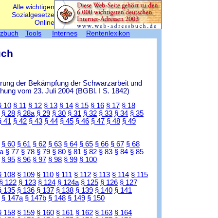
Alle wichtigen
Sozialgesetze
Online
tzbuch
Tools
Internes
Rentenlexikon
uch
ierung der Bekämpfung der Schwarzarbeit und
ung vom 23. Juli 2004 (BGBl. I S. 1842)
§ 10
§ 11
§ 12
§ 13
§ 14
§ 15
§ 16
§ 17
§ 18
§ 28
§ 28a
§ 29
§ 30
§ 31
§ 32
§ 33
§ 34
§ 35
§ 41
§ 42
§ 43
§ 44
§ 45
§ 46
§ 47
§ 48
§ 49
§ 60
§ 61
§ 62
§ 63
§ 64
§ 65
§ 66
§ 67
§ 68
a
§ 77
§ 78
§ 79
§ 80
§ 81
§ 82
§ 83
§ 84
§ 85
§ 95
§ 96
§ 97
§ 98
§ 99
§ 100
§ 108
§ 109
§ 110
§ 111
§ 112
§ 113
§ 114
§ 115
§ 122
§ 123
§ 124
§ 124a
§ 125
§ 126
§ 127
§ 135
§ 136
§ 137
§ 138
§ 139
§ 140
§ 141
§ 147a
§ 147b
§ 148
§ 149
§ 150
§ 158
§ 159
§ 160
§ 161
§ 162
§ 163
§ 164