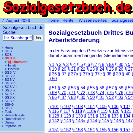
Home
Rente
Wissenswertes
Sozialgese
7. August 2026
Sozialgesetzbuch.de
Sozialgesetzbuch Drittes B
Suche
Arbeitsförderung
Home
In der Fassung des Gesetzes zur Intensiv
SGB I
SGB II
damit zusammenhängender Steuerhinterzieh
SGB III
§§ Übersicht
§ 1
§ 2
§ 3
§ 4
§ 5
§ 6
§ 7
§ 8
§ 8a
§ 8b
§ 9
Inhalt
§ 19
§ 20
§ 21
§ 22
§ 23
§ 24
§ 25
§ 26
§ 27
Historie
SGB IV
§ 36
§ 37
§ 37a
§ 37b
§ 37c
§ 38
§ 39
§ 40
SGB V
§ 50
SGB VI
SGB VII
SGB VIII
§ 51
§ 52
§ 53
§ 54
§ 55
§ 56
§ 57
§ 58
§ 59
SGB IX
§ 69
§ 70
§ 71
§ 72
§ 73
§ 74
§ 75
§ 76
§ 76
SGB X
§ 86
§ 87
§ 88
§ 89
§ 90
§ 91
§ 92
§ 93
§ 94
SGB XI
SGB XII
BSHG
§ 101
§ 102
§ 103
§ 104
§ 105
§ 106
§ 107
SGG
§ 116
§ 117
§ 118
§ 118a
§ 119
§ 120
§ 121
Tools
Rententips.de
§ 128
§ 129
§ 130
§ 131
§ 132
§ 133
§ 134
Rentenlexikon
§ 142
§ 143
§ 143a
§ 144
§ 145
§ 146
§ 147
Dialog
Impressum
§ 151
§ 152
§ 153
§ 154
§ 155
§ 156
§ 157