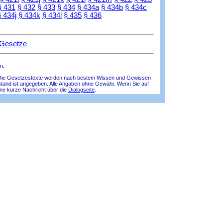
§ 431
§ 432
§ 433
§ 434
§ 434a
§ 434b
§ 434c
§ 434j
§ 434k
§ 434l
§ 435
§ 436
 Gesetze
n.
lle! Die Gesetzestexte werden nach bestem Wissen und Gewissen
tsstand ist angegeben. Alle Angaben ohne Gewähr. Wenn Sie auf
ine kurze Nachricht über die
Dialogseite
.