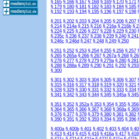
§ 165
§ 166
§ 167
§ 168
§ 169
§ 170
§ 171
§ 179
§ 180
§ 181
§ 182
§ 183
§ 184
§ 185
§ 192
§ 193
§ 194
§ 195
§ 196
§ 197
§ 198
§ 201
§ 202
§ 203
§ 204
§ 205
§ 206
§ 207
§ 214
§ 214a
§ 215
§ 216
§ 216a
§ 216b
§ 
§ 224
§ 225
§ 226
§ 227
§ 228
§ 229
§ 230
§ 235c
§ 236
§ 237
§ 238
§ 239
§ 240
§ 241
§ 246c
§ 246d
§ 247
§ 248
§ 249
§ 250
§ 251
§ 252
§ 253
§ 254
§ 255
§ 256
§ 257
§ 265
§ 265a
§ 266
§ 267
§ 267a
§ 268
§ 26
§ 276
§ 277
§ 278
§ 279
§ 279a
§ 280
§ 281
§ 288
§ 288a
§ 289
§ 290
§ 291
§ 292
§ 293
§ 300
§ 301
§ 302
§ 303
§ 304
§ 305
§ 306
§ 307
§ 315
§ 316
§ 317
§ 318
§ 319
§ 320
§ 321
§ 328
§ 329
§ 330
§ 331
§ 332
§ 333
§ 334
§ 341
§ 342
§ 343
§ 344
§ 345
§ 345a
§ 345
§ 351
§ 352
§ 352a
§ 353
§ 354
§ 355
§ 356
§ 364
§ 365
§ 366
§ 367
§ 368
§ 368a
§ 369
§ 376
§ 377
§ 378
§ 379
§ 380
§ 381
§ 382
§ 390
§ 391
§ 392
§ 393
§ 394
§ 395
§ 396
§ 400a
§ 400b
§ 401
§ 402
§ 403
§ 404
§ 40
§ 413
§ 414
§ 415
§ 416
§ 416a
§ 417
§ 418
§ 421c
§ 421d
§ 421e
§ 421f
§ 421g
§ 421h