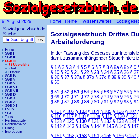
Home
Rente
Wissenswertes
Sozialgese
6. August 2026
Sozialgesetzbuch.de
Sozialgesetzbuch Drittes B
Suche
Arbeitsförderung
Home
In der Fassung des Gesetzes zur Intensiv
SGB I
SGB II
damit zusammenhängender Steuerhinterzieh
SGB III
§§ Übersicht
§ 1
§ 2
§ 3
§ 4
§ 5
§ 6
§ 7
§ 8
§ 8a
§ 8b
§ 9
Inhalt
§ 19
§ 20
§ 21
§ 22
§ 23
§ 24
§ 25
§ 26
§ 27
Historie
SGB IV
§ 36
§ 37
§ 37a
§ 37b
§ 37c
§ 38
§ 39
§ 40
SGB V
§ 50
SGB VI
SGB VII
SGB VIII
§ 51
§ 52
§ 53
§ 54
§ 55
§ 56
§ 57
§ 58
§ 59
SGB IX
§ 69
§ 70
§ 71
§ 72
§ 73
§ 74
§ 75
§ 76
§ 76
SGB X
§ 86
§ 87
§ 88
§ 89
§ 90
§ 91
§ 92
§ 93
§ 94
SGB XI
SGB XII
BSHG
§ 101
§ 102
§ 103
§ 104
§ 105
§ 106
§ 107
SGG
§ 116
§ 117
§ 118
§ 118a
§ 119
§ 120
§ 121
Tools
Rententips.de
§ 128
§ 129
§ 130
§ 131
§ 132
§ 133
§ 134
Rentenlexikon
§ 142
§ 143
§ 143a
§ 144
§ 145
§ 146
§ 147
Dialog
Impressum
§ 151
§ 152
§ 153
§ 154
§ 155
§ 156
§ 157