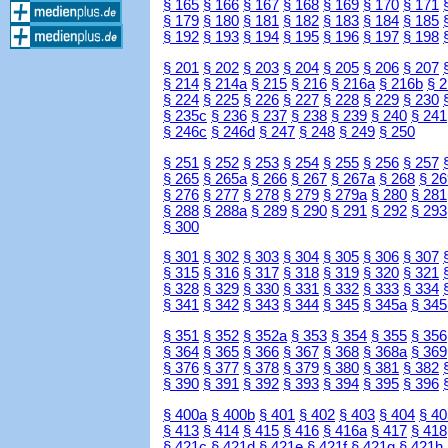
§ 165
§ 166
§ 167
§ 168
§ 169
§ 170
§ 171
§ 179
§ 180
§ 181
§ 182
§ 183
§ 184
§ 185
§ 192
§ 193
§ 194
§ 195
§ 196
§ 197
§ 198
§ 201
§ 202
§ 203
§ 204
§ 205
§ 206
§ 207
§ 214
§ 214a
§ 215
§ 216
§ 216a
§ 216b
§ 
§ 224
§ 225
§ 226
§ 227
§ 228
§ 229
§ 230
§ 235c
§ 236
§ 237
§ 238
§ 239
§ 240
§ 241
§ 246c
§ 246d
§ 247
§ 248
§ 249
§ 250
§ 251
§ 252
§ 253
§ 254
§ 255
§ 256
§ 257
§ 265
§ 265a
§ 266
§ 267
§ 267a
§ 268
§ 26
§ 276
§ 277
§ 278
§ 279
§ 279a
§ 280
§ 281
§ 288
§ 288a
§ 289
§ 290
§ 291
§ 292
§ 293
§ 300
§ 301
§ 302
§ 303
§ 304
§ 305
§ 306
§ 307
§ 315
§ 316
§ 317
§ 318
§ 319
§ 320
§ 321
§ 328
§ 329
§ 330
§ 331
§ 332
§ 333
§ 334
§ 341
§ 342
§ 343
§ 344
§ 345
§ 345a
§ 345
§ 351
§ 352
§ 352a
§ 353
§ 354
§ 355
§ 356
§ 364
§ 365
§ 366
§ 367
§ 368
§ 368a
§ 369
§ 376
§ 377
§ 378
§ 379
§ 380
§ 381
§ 382
§ 390
§ 391
§ 392
§ 393
§ 394
§ 395
§ 396
§ 400a
§ 400b
§ 401
§ 402
§ 403
§ 404
§ 40
§ 413
§ 414
§ 415
§ 416
§ 416a
§ 417
§ 418
§ 421c
§ 421d
§ 421e
§ 421f
§ 421g
§ 421h