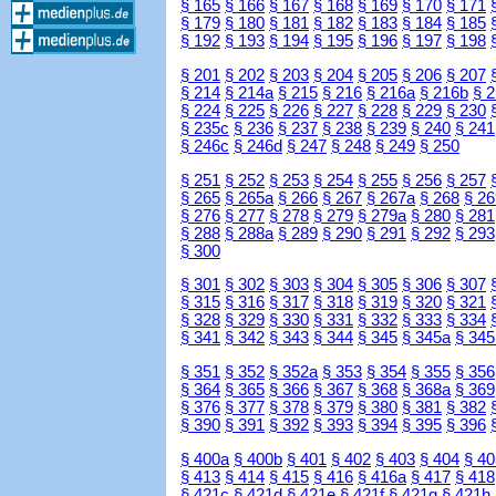
§ 165
§ 166
§ 167
§ 168
§ 169
§ 170
§ 171
§ 179
§ 180
§ 181
§ 182
§ 183
§ 184
§ 185
§ 192
§ 193
§ 194
§ 195
§ 196
§ 197
§ 198
§ 201
§ 202
§ 203
§ 204
§ 205
§ 206
§ 207
§ 214
§ 214a
§ 215
§ 216
§ 216a
§ 216b
§ 
§ 224
§ 225
§ 226
§ 227
§ 228
§ 229
§ 230
§ 235c
§ 236
§ 237
§ 238
§ 239
§ 240
§ 241
§ 246c
§ 246d
§ 247
§ 248
§ 249
§ 250
§ 251
§ 252
§ 253
§ 254
§ 255
§ 256
§ 257
§ 265
§ 265a
§ 266
§ 267
§ 267a
§ 268
§ 26
§ 276
§ 277
§ 278
§ 279
§ 279a
§ 280
§ 281
§ 288
§ 288a
§ 289
§ 290
§ 291
§ 292
§ 293
§ 300
§ 301
§ 302
§ 303
§ 304
§ 305
§ 306
§ 307
§ 315
§ 316
§ 317
§ 318
§ 319
§ 320
§ 321
§ 328
§ 329
§ 330
§ 331
§ 332
§ 333
§ 334
§ 341
§ 342
§ 343
§ 344
§ 345
§ 345a
§ 345
§ 351
§ 352
§ 352a
§ 353
§ 354
§ 355
§ 356
§ 364
§ 365
§ 366
§ 367
§ 368
§ 368a
§ 369
§ 376
§ 377
§ 378
§ 379
§ 380
§ 381
§ 382
§ 390
§ 391
§ 392
§ 393
§ 394
§ 395
§ 396
§ 400a
§ 400b
§ 401
§ 402
§ 403
§ 404
§ 40
§ 413
§ 414
§ 415
§ 416
§ 416a
§ 417
§ 418
§ 421c
§ 421d
§ 421e
§ 421f
§ 421g
§ 421h