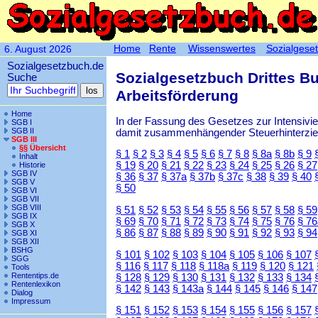
Home
Rente
Wissenswertes
Sozialgese
6. August 2026
Sozialgesetzbuch.de
Sozialgesetzbuch Drittes B
Suche
Arbeitsförderung
Home
In der Fassung des Gesetzes zur Intensiv
SGB I
SGB II
damit zusammenhängender Steuerhinterzieh
SGB III
§§ Übersicht
§ 1
§ 2
§ 3
§ 4
§ 5
§ 6
§ 7
§ 8
§ 8a
§ 8b
§ 9
Inhalt
§ 19
§ 20
§ 21
§ 22
§ 23
§ 24
§ 25
§ 26
§ 27
Historie
SGB IV
§ 36
§ 37
§ 37a
§ 37b
§ 37c
§ 38
§ 39
§ 40
SGB V
§ 50
SGB VI
SGB VII
SGB VIII
§ 51
§ 52
§ 53
§ 54
§ 55
§ 56
§ 57
§ 58
§ 59
SGB IX
§ 69
§ 70
§ 71
§ 72
§ 73
§ 74
§ 75
§ 76
§ 76
SGB X
§ 86
§ 87
§ 88
§ 89
§ 90
§ 91
§ 92
§ 93
§ 94
SGB XI
SGB XII
BSHG
§ 101
§ 102
§ 103
§ 104
§ 105
§ 106
§ 107
SGG
§ 116
§ 117
§ 118
§ 118a
§ 119
§ 120
§ 121
Tools
Rententips.de
§ 128
§ 129
§ 130
§ 131
§ 132
§ 133
§ 134
Rentenlexikon
§ 142
§ 143
§ 143a
§ 144
§ 145
§ 146
§ 147
Dialog
Impressum
§ 151
§ 152
§ 153
§ 154
§ 155
§ 156
§ 157