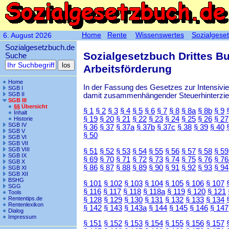
Home
Rente
Wissenswertes
Sozialgese
6. August 2026
Sozialgesetzbuch.de
Sozialgesetzbuch Drittes B
Suche
Arbeitsförderung
Home
In der Fassung des Gesetzes zur Intensiv
SGB I
SGB II
damit zusammenhängender Steuerhinterzieh
SGB III
§§ Übersicht
§ 1
§ 2
§ 3
§ 4
§ 5
§ 6
§ 7
§ 8
§ 8a
§ 8b
§ 9
Inhalt
§ 19
§ 20
§ 21
§ 22
§ 23
§ 24
§ 25
§ 26
§ 27
Historie
SGB IV
§ 36
§ 37
§ 37a
§ 37b
§ 37c
§ 38
§ 39
§ 40
SGB V
§ 50
SGB VI
SGB VII
SGB VIII
§ 51
§ 52
§ 53
§ 54
§ 55
§ 56
§ 57
§ 58
§ 59
SGB IX
§ 69
§ 70
§ 71
§ 72
§ 73
§ 74
§ 75
§ 76
§ 76
SGB X
§ 86
§ 87
§ 88
§ 89
§ 90
§ 91
§ 92
§ 93
§ 94
SGB XI
SGB XII
BSHG
§ 101
§ 102
§ 103
§ 104
§ 105
§ 106
§ 107
SGG
§ 116
§ 117
§ 118
§ 118a
§ 119
§ 120
§ 121
Tools
Rententips.de
§ 128
§ 129
§ 130
§ 131
§ 132
§ 133
§ 134
Rentenlexikon
§ 142
§ 143
§ 143a
§ 144
§ 145
§ 146
§ 147
Dialog
Impressum
§ 151
§ 152
§ 153
§ 154
§ 155
§ 156
§ 157