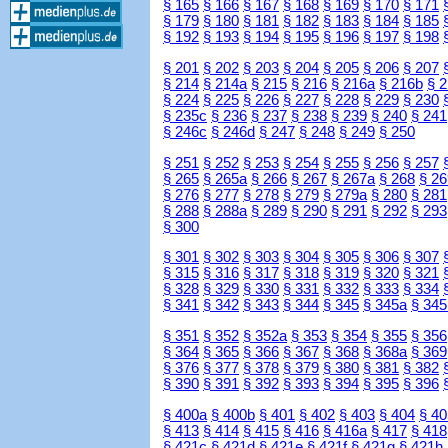
§ 165
§ 166
§ 167
§ 168
§ 169
§ 170
§ 171
§ 179
§ 180
§ 181
§ 182
§ 183
§ 184
§ 185
§ 192
§ 193
§ 194
§ 195
§ 196
§ 197
§ 198
§ 201
§ 202
§ 203
§ 204
§ 205
§ 206
§ 207
§ 214
§ 214a
§ 215
§ 216
§ 216a
§ 216b
§ 
§ 224
§ 225
§ 226
§ 227
§ 228
§ 229
§ 230
§ 235c
§ 236
§ 237
§ 238
§ 239
§ 240
§ 241
§ 246c
§ 246d
§ 247
§ 248
§ 249
§ 250
§ 251
§ 252
§ 253
§ 254
§ 255
§ 256
§ 257
§ 265
§ 265a
§ 266
§ 267
§ 267a
§ 268
§ 26
§ 276
§ 277
§ 278
§ 279
§ 279a
§ 280
§ 281
§ 288
§ 288a
§ 289
§ 290
§ 291
§ 292
§ 293
§ 300
§ 301
§ 302
§ 303
§ 304
§ 305
§ 306
§ 307
§ 315
§ 316
§ 317
§ 318
§ 319
§ 320
§ 321
§ 328
§ 329
§ 330
§ 331
§ 332
§ 333
§ 334
§ 341
§ 342
§ 343
§ 344
§ 345
§ 345a
§ 345
§ 351
§ 352
§ 352a
§ 353
§ 354
§ 355
§ 356
§ 364
§ 365
§ 366
§ 367
§ 368
§ 368a
§ 369
§ 376
§ 377
§ 378
§ 379
§ 380
§ 381
§ 382
§ 390
§ 391
§ 392
§ 393
§ 394
§ 395
§ 396
§ 400a
§ 400b
§ 401
§ 402
§ 403
§ 404
§ 40
§ 413
§ 414
§ 415
§ 416
§ 416a
§ 417
§ 418
§ 421c
§ 421d
§ 421e
§ 421f
§ 421g
§ 421h