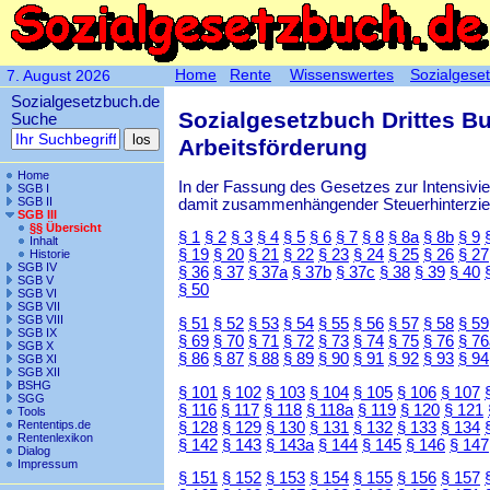
Home
Rente
Wissenswertes
Sozialgese
7. August 2026
Sozialgesetzbuch.de
Sozialgesetzbuch Drittes B
Suche
Arbeitsförderung
Home
In der Fassung des Gesetzes zur Intensiv
SGB I
SGB II
damit zusammenhängender Steuerhinterzieh
SGB III
§§ Übersicht
§ 1
§ 2
§ 3
§ 4
§ 5
§ 6
§ 7
§ 8
§ 8a
§ 8b
§ 9
Inhalt
§ 19
§ 20
§ 21
§ 22
§ 23
§ 24
§ 25
§ 26
§ 27
Historie
SGB IV
§ 36
§ 37
§ 37a
§ 37b
§ 37c
§ 38
§ 39
§ 40
SGB V
§ 50
SGB VI
SGB VII
SGB VIII
§ 51
§ 52
§ 53
§ 54
§ 55
§ 56
§ 57
§ 58
§ 59
SGB IX
§ 69
§ 70
§ 71
§ 72
§ 73
§ 74
§ 75
§ 76
§ 76
SGB X
§ 86
§ 87
§ 88
§ 89
§ 90
§ 91
§ 92
§ 93
§ 94
SGB XI
SGB XII
BSHG
§ 101
§ 102
§ 103
§ 104
§ 105
§ 106
§ 107
SGG
§ 116
§ 117
§ 118
§ 118a
§ 119
§ 120
§ 121
Tools
Rententips.de
§ 128
§ 129
§ 130
§ 131
§ 132
§ 133
§ 134
Rentenlexikon
§ 142
§ 143
§ 143a
§ 144
§ 145
§ 146
§ 147
Dialog
Impressum
§ 151
§ 152
§ 153
§ 154
§ 155
§ 156
§ 157