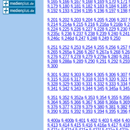
§ 165
§ 166
§ 167
§ 168
§ 169
§ 170
§ 171
§ 179
§ 180
§ 181
§ 182
§ 183
§ 184
§ 185
§ 192
§ 193
§ 194
§ 195
§ 196
§ 197
§ 198
§ 201
§ 202
§ 203
§ 204
§ 205
§ 206
§ 207
§ 214
§ 214a
§ 215
§ 216
§ 216a
§ 216b
§ 
§ 224
§ 225
§ 226
§ 227
§ 228
§ 229
§ 230
§ 235c
§ 236
§ 237
§ 238
§ 239
§ 240
§ 241
§ 246c
§ 246d
§ 247
§ 248
§ 249
§ 250
§ 251
§ 252
§ 253
§ 254
§ 255
§ 256
§ 257
§ 265
§ 265a
§ 266
§ 267
§ 267a
§ 268
§ 26
§ 276
§ 277
§ 278
§ 279
§ 279a
§ 280
§ 281
§ 288
§ 288a
§ 289
§ 290
§ 291
§ 292
§ 293
§ 300
§ 301
§ 302
§ 303
§ 304
§ 305
§ 306
§ 307
§ 315
§ 316
§ 317
§ 318
§ 319
§ 320
§ 321
§ 328
§ 329
§ 330
§ 331
§ 332
§ 333
§ 334
§ 341
§ 342
§ 343
§ 344
§ 345
§ 345a
§ 345
§ 351
§ 352
§ 352a
§ 353
§ 354
§ 355
§ 356
§ 364
§ 365
§ 366
§ 367
§ 368
§ 368a
§ 369
§ 376
§ 377
§ 378
§ 379
§ 380
§ 381
§ 382
§ 390
§ 391
§ 392
§ 393
§ 394
§ 395
§ 396
§ 400a
§ 400b
§ 401
§ 402
§ 403
§ 404
§ 40
§ 413
§ 414
§ 415
§ 416
§ 416a
§ 417
§ 418
§ 421c
§ 421d
§ 421e
§ 421f
§ 421g
§ 421h