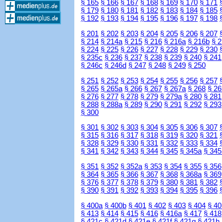
§ 165
§ 166
§ 167
§ 168
§ 169
§ 170
§ 171
§ 179
§ 180
§ 181
§ 182
§ 183
§ 184
§ 185
§ 192
§ 193
§ 194
§ 195
§ 196
§ 197
§ 198
§ 201
§ 202
§ 203
§ 204
§ 205
§ 206
§ 207
§ 214
§ 214a
§ 215
§ 216
§ 216a
§ 216b
§ 
§ 224
§ 225
§ 226
§ 227
§ 228
§ 229
§ 230
§ 235c
§ 236
§ 237
§ 238
§ 239
§ 240
§ 241
§ 246c
§ 246d
§ 247
§ 248
§ 249
§ 250
§ 251
§ 252
§ 253
§ 254
§ 255
§ 256
§ 257
§ 265
§ 265a
§ 266
§ 267
§ 267a
§ 268
§ 26
§ 276
§ 277
§ 278
§ 279
§ 279a
§ 280
§ 281
§ 288
§ 288a
§ 289
§ 290
§ 291
§ 292
§ 293
§ 300
§ 301
§ 302
§ 303
§ 304
§ 305
§ 306
§ 307
§ 315
§ 316
§ 317
§ 318
§ 319
§ 320
§ 321
§ 328
§ 329
§ 330
§ 331
§ 332
§ 333
§ 334
§ 341
§ 342
§ 343
§ 344
§ 345
§ 345a
§ 345
§ 351
§ 352
§ 352a
§ 353
§ 354
§ 355
§ 356
§ 364
§ 365
§ 366
§ 367
§ 368
§ 368a
§ 369
§ 376
§ 377
§ 378
§ 379
§ 380
§ 381
§ 382
§ 390
§ 391
§ 392
§ 393
§ 394
§ 395
§ 396
§ 400a
§ 400b
§ 401
§ 402
§ 403
§ 404
§ 40
§ 413
§ 414
§ 415
§ 416
§ 416a
§ 417
§ 418
§ 421c
§ 421d
§ 421e
§ 421f
§ 421g
§ 421h