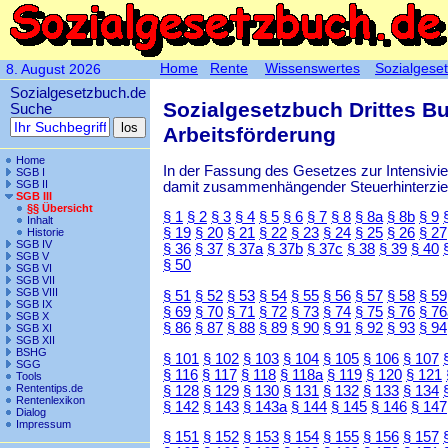
Home
Rente
Wissenswertes
Sozialgese
8. August 2026
Sozialgesetzbuch.de
Sozialgesetzbuch Drittes B
Suche
Arbeitsförderung
Home
In der Fassung des Gesetzes zur Intensiv
SGB I
SGB II
damit zusammenhängender Steuerhinterzieh
SGB III
§§ Übersicht
§ 1
§ 2
§ 3
§ 4
§ 5
§ 6
§ 7
§ 8
§ 8a
§ 8b
§ 9
Inhalt
§ 19
§ 20
§ 21
§ 22
§ 23
§ 24
§ 25
§ 26
§ 27
Historie
SGB IV
§ 36
§ 37
§ 37a
§ 37b
§ 37c
§ 38
§ 39
§ 40
SGB V
§ 50
SGB VI
SGB VII
SGB VIII
§ 51
§ 52
§ 53
§ 54
§ 55
§ 56
§ 57
§ 58
§ 59
SGB IX
§ 69
§ 70
§ 71
§ 72
§ 73
§ 74
§ 75
§ 76
§ 76
SGB X
§ 86
§ 87
§ 88
§ 89
§ 90
§ 91
§ 92
§ 93
§ 94
SGB XI
SGB XII
BSHG
§ 101
§ 102
§ 103
§ 104
§ 105
§ 106
§ 107
SGG
§ 116
§ 117
§ 118
§ 118a
§ 119
§ 120
§ 121
Tools
Rententips.de
§ 128
§ 129
§ 130
§ 131
§ 132
§ 133
§ 134
Rentenlexikon
§ 142
§ 143
§ 143a
§ 144
§ 145
§ 146
§ 147
Dialog
Impressum
§ 151
§ 152
§ 153
§ 154
§ 155
§ 156
§ 157