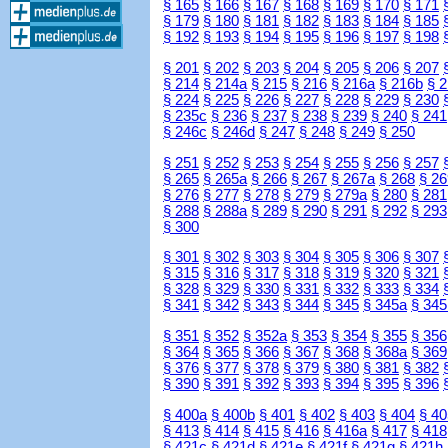
§ 165
§ 166
§ 167
§ 168
§ 169
§ 170
§ 171
§ 179
§ 180
§ 181
§ 182
§ 183
§ 184
§ 185
§ 192
§ 193
§ 194
§ 195
§ 196
§ 197
§ 198
§ 201
§ 202
§ 203
§ 204
§ 205
§ 206
§ 207
§ 214
§ 214a
§ 215
§ 216
§ 216a
§ 216b
§ 
§ 224
§ 225
§ 226
§ 227
§ 228
§ 229
§ 230
§ 235c
§ 236
§ 237
§ 238
§ 239
§ 240
§ 241
§ 246c
§ 246d
§ 247
§ 248
§ 249
§ 250
§ 251
§ 252
§ 253
§ 254
§ 255
§ 256
§ 257
§ 265
§ 265a
§ 266
§ 267
§ 267a
§ 268
§ 26
§ 276
§ 277
§ 278
§ 279
§ 279a
§ 280
§ 281
§ 288
§ 288a
§ 289
§ 290
§ 291
§ 292
§ 293
§ 300
§ 301
§ 302
§ 303
§ 304
§ 305
§ 306
§ 307
§ 315
§ 316
§ 317
§ 318
§ 319
§ 320
§ 321
§ 328
§ 329
§ 330
§ 331
§ 332
§ 333
§ 334
§ 341
§ 342
§ 343
§ 344
§ 345
§ 345a
§ 345
§ 351
§ 352
§ 352a
§ 353
§ 354
§ 355
§ 356
§ 364
§ 365
§ 366
§ 367
§ 368
§ 368a
§ 369
§ 376
§ 377
§ 378
§ 379
§ 380
§ 381
§ 382
§ 390
§ 391
§ 392
§ 393
§ 394
§ 395
§ 396
§ 400a
§ 400b
§ 401
§ 402
§ 403
§ 404
§ 40
§ 413
§ 414
§ 415
§ 416
§ 416a
§ 417
§ 418
§ 421c
§ 421d
§ 421e
§ 421f
§ 421g
§ 421h