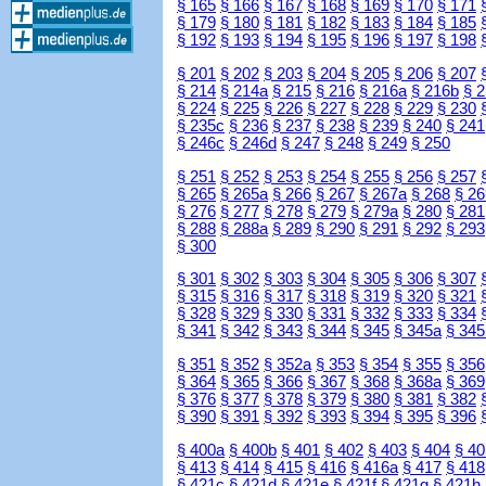
§ 165
§ 166
§ 167
§ 168
§ 169
§ 170
§ 171
§ 179
§ 180
§ 181
§ 182
§ 183
§ 184
§ 185
§ 192
§ 193
§ 194
§ 195
§ 196
§ 197
§ 198
§ 201
§ 202
§ 203
§ 204
§ 205
§ 206
§ 207
§ 214
§ 214a
§ 215
§ 216
§ 216a
§ 216b
§ 
§ 224
§ 225
§ 226
§ 227
§ 228
§ 229
§ 230
§ 235c
§ 236
§ 237
§ 238
§ 239
§ 240
§ 241
§ 246c
§ 246d
§ 247
§ 248
§ 249
§ 250
§ 251
§ 252
§ 253
§ 254
§ 255
§ 256
§ 257
§ 265
§ 265a
§ 266
§ 267
§ 267a
§ 268
§ 26
§ 276
§ 277
§ 278
§ 279
§ 279a
§ 280
§ 281
§ 288
§ 288a
§ 289
§ 290
§ 291
§ 292
§ 293
§ 300
§ 301
§ 302
§ 303
§ 304
§ 305
§ 306
§ 307
§ 315
§ 316
§ 317
§ 318
§ 319
§ 320
§ 321
§ 328
§ 329
§ 330
§ 331
§ 332
§ 333
§ 334
§ 341
§ 342
§ 343
§ 344
§ 345
§ 345a
§ 345
§ 351
§ 352
§ 352a
§ 353
§ 354
§ 355
§ 356
§ 364
§ 365
§ 366
§ 367
§ 368
§ 368a
§ 369
§ 376
§ 377
§ 378
§ 379
§ 380
§ 381
§ 382
§ 390
§ 391
§ 392
§ 393
§ 394
§ 395
§ 396
§ 400a
§ 400b
§ 401
§ 402
§ 403
§ 404
§ 40
§ 413
§ 414
§ 415
§ 416
§ 416a
§ 417
§ 418
§ 421c
§ 421d
§ 421e
§ 421f
§ 421g
§ 421h