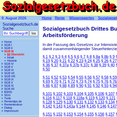
Home
Rente
Wissenswertes
Sozialgese
9. August 2026
Sozialgesetzbuch.de
Sozialgesetzbuch Drittes B
Suche
Arbeitsförderung
Home
In der Fassung des Gesetzes zur Intensiv
SGB I
SGB II
damit zusammenhängender Steuerhinterzieh
SGB III
§§ Übersicht
§ 1
§ 2
§ 3
§ 4
§ 5
§ 6
§ 7
§ 8
§ 8a
§ 8b
§ 9
Inhalt
§ 19
§ 20
§ 21
§ 22
§ 23
§ 24
§ 25
§ 26
§ 27
Historie
SGB IV
§ 36
§ 37
§ 37a
§ 37b
§ 37c
§ 38
§ 39
§ 40
SGB V
§ 50
SGB VI
SGB VII
SGB VIII
§ 51
§ 52
§ 53
§ 54
§ 55
§ 56
§ 57
§ 58
§ 59
SGB IX
§ 69
§ 70
§ 71
§ 72
§ 73
§ 74
§ 75
§ 76
§ 76
SGB X
§ 86
§ 87
§ 88
§ 89
§ 90
§ 91
§ 92
§ 93
§ 94
SGB XI
SGB XII
BSHG
§ 101
§ 102
§ 103
§ 104
§ 105
§ 106
§ 107
SGG
§ 116
§ 117
§ 118
§ 118a
§ 119
§ 120
§ 121
Tools
Rententips.de
§ 128
§ 129
§ 130
§ 131
§ 132
§ 133
§ 134
Rentenlexikon
§ 142
§ 143
§ 143a
§ 144
§ 145
§ 146
§ 147
Dialog
Impressum
§ 151
§ 152
§ 153
§ 154
§ 155
§ 156
§ 157