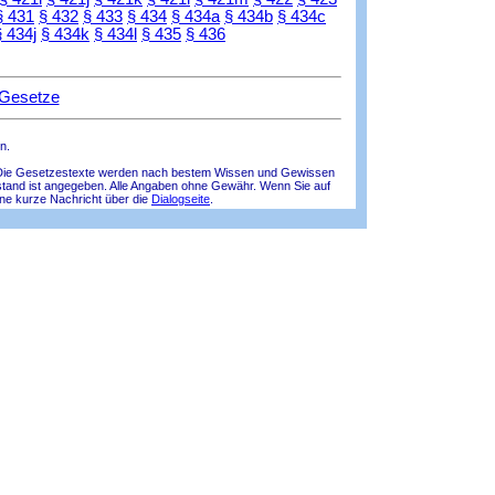
§ 431
§ 432
§ 433
§ 434
§ 434a
§ 434b
§ 434c
§ 434j
§ 434k
§ 434l
§ 435
§ 436
 Gesetze
n.
lle! Die Gesetzestexte werden nach bestem Wissen und Gewissen
tsstand ist angegeben. Alle Angaben ohne Gewähr. Wenn Sie auf
ine kurze Nachricht über die
Dialogseite
.