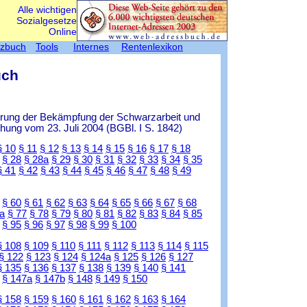
Alle wichtigen
Sozialgesetze
Online
tzbuch
Tools
Internes
Rentenlexikon
uch
ierung der Bekämpfung der Schwarzarbeit und
ung vom 23. Juli 2004 (BGBl. I S. 1842)
§ 10
§ 11
§ 12
§ 13
§ 14
§ 15
§ 16
§ 17
§ 18
§ 28
§ 28a
§ 29
§ 30
§ 31
§ 32
§ 33
§ 34
§ 35
§ 41
§ 42
§ 43
§ 44
§ 45
§ 46
§ 47
§ 48
§ 49
§ 60
§ 61
§ 62
§ 63
§ 64
§ 65
§ 66
§ 67
§ 68
a
§ 77
§ 78
§ 79
§ 80
§ 81
§ 82
§ 83
§ 84
§ 85
§ 95
§ 96
§ 97
§ 98
§ 99
§ 100
§ 108
§ 109
§ 110
§ 111
§ 112
§ 113
§ 114
§ 115
§ 122
§ 123
§ 124
§ 124a
§ 125
§ 126
§ 127
§ 135
§ 136
§ 137
§ 138
§ 139
§ 140
§ 141
§ 147a
§ 147b
§ 148
§ 149
§ 150
§ 158
§ 159
§ 160
§ 161
§ 162
§ 163
§ 164