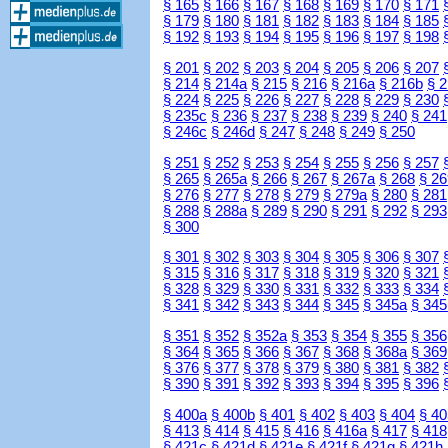
§ 165
§ 166
§ 167
§ 168
§ 169
§ 170
§ 171
§ 179
§ 180
§ 181
§ 182
§ 183
§ 184
§ 185
§ 192
§ 193
§ 194
§ 195
§ 196
§ 197
§ 198
§ 201
§ 202
§ 203
§ 204
§ 205
§ 206
§ 207
§ 214
§ 214a
§ 215
§ 216
§ 216a
§ 216b
§ 
§ 224
§ 225
§ 226
§ 227
§ 228
§ 229
§ 230
§ 235c
§ 236
§ 237
§ 238
§ 239
§ 240
§ 241
§ 246c
§ 246d
§ 247
§ 248
§ 249
§ 250
§ 251
§ 252
§ 253
§ 254
§ 255
§ 256
§ 257
§ 265
§ 265a
§ 266
§ 267
§ 267a
§ 268
§ 26
§ 276
§ 277
§ 278
§ 279
§ 279a
§ 280
§ 281
§ 288
§ 288a
§ 289
§ 290
§ 291
§ 292
§ 293
§ 300
§ 301
§ 302
§ 303
§ 304
§ 305
§ 306
§ 307
§ 315
§ 316
§ 317
§ 318
§ 319
§ 320
§ 321
§ 328
§ 329
§ 330
§ 331
§ 332
§ 333
§ 334
§ 341
§ 342
§ 343
§ 344
§ 345
§ 345a
§ 345
§ 351
§ 352
§ 352a
§ 353
§ 354
§ 355
§ 356
§ 364
§ 365
§ 366
§ 367
§ 368
§ 368a
§ 369
§ 376
§ 377
§ 378
§ 379
§ 380
§ 381
§ 382
§ 390
§ 391
§ 392
§ 393
§ 394
§ 395
§ 396
§ 400a
§ 400b
§ 401
§ 402
§ 403
§ 404
§ 40
§ 413
§ 414
§ 415
§ 416
§ 416a
§ 417
§ 418
§ 421c
§ 421d
§ 421e
§ 421f
§ 421g
§ 421h